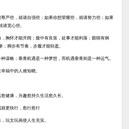
你想尊严些，就请自强些；如果你想荣耀些，就请努力些；如果
就请宽心些。
大海，胸怀才能开阔；腹中有良策，处事才能利落；眼睛有炯
拳；脚步有节奏，步履才能轻盈。
是一种谋略；垂青机遇是一种梦想，而机遇垂青则是一种运气。
在幸福中的人难知晓。
活愈健康，兴趣愈持久生活愈久长。
我就更快行，愈行愈行
味，玩文玩画使人生充实。