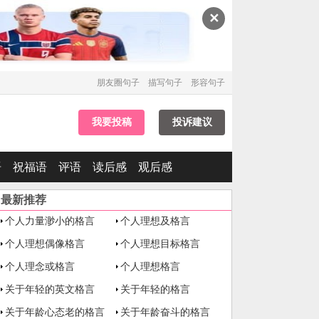
✕
朋友圈句子
描写句子
形容句子
我要投稿
投诉建议
语
祝福语
评语
读后感
观后感
最新推荐
个人力量渺小的格言
个人理想及格言
个人理想偶像格言
个人理想目标格言
个人理念或格言
个人理想格言
关于年轻的英文格言
关于年轻的格言
关于年龄心态老的格言
关于年龄奋斗的格言