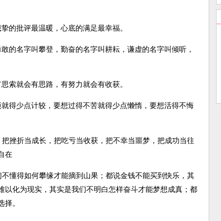
诚挚的批评最温暖，心底的满足最幸福。
勇敢的名字叫攀登，勤奋的名字叫耕耘，谦虚的名字叫倾听，
有思索就会有思路，有努力就会有收获。
烦就得少点计较，要想过得不苦就得少点懒惰，要想活得不悔
受，把挫折当成长，把吃亏当收获，把不幸当噩梦，把成功当往
自在
我们不懂得如何攀缘才能摘到山果；都说金钱不能买到快乐，其
难以化为现实，其实是我们不明白怎样奋斗才能梦想成真；都
选择。