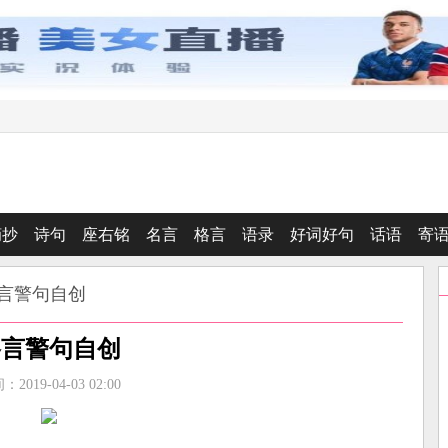
摘抄
诗句
座右铭
名言
格言
语录
好词好句
话语
寄
格言警句自创
格言警句自创
2019-04-03 02:00