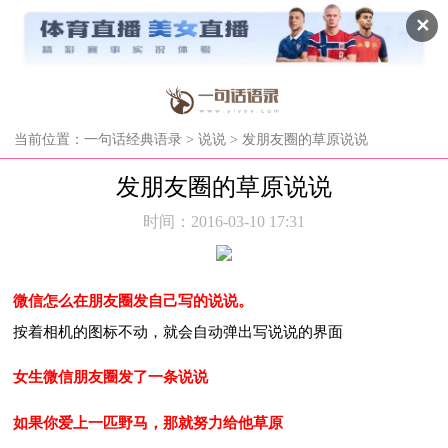
✕
当前位置：
一句话经典语录
>
说说
> 发朋友圈的草原说说
发朋友圈的草原说说
时间：2016-03-10 17:31
微信怎么在朋友圈发自己写的说说。
按着相机的图标不动，就会自动弹出写说说的界面
女生微信朋友圈发了一条说说
如果你爱上一匹野马，那就努力给他草原