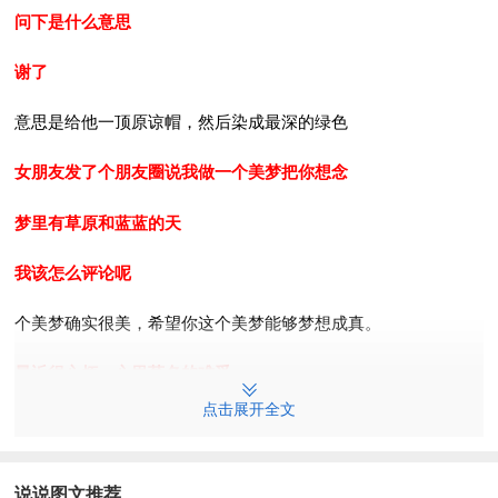
问下是什么意思
谢了
意思是给他一顶原谅帽，然后染成最深的绿色
女朋友发了个朋友圈说我做一个美梦把你想念
梦里有草原和蓝蓝的天
我该怎么评论呢
个美梦确实很美，希望你这个美梦能够梦想成真。
最近很心烦，心里莫名的难受。
点击展开全文
怎么写朋友圈说说?
1、你永远不晓得自己有多喜欢一个人，除非你看见他和别的人
说说图文推荐