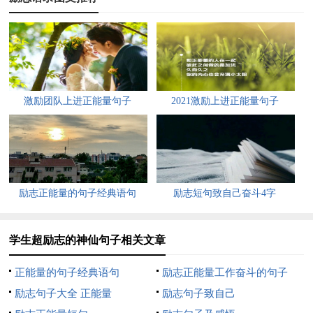
3、我们不可以为他人收获，但可以为他人付出。
4、展现自己的风采，用加倍的努力来赢得成功。
5、不向前走，不知路远；不努力学习，不明白真理。
激励团队上进正能量句子
2021激励上进正能量句子
6、对于攀登者来说，失掉往昔的足迹并不可惜，迷失了继
续前时的方向却很危险。
7、春风吹战鼓擂，今年高考谁怕谁！
励志正能量的句子经典语句
励志短句致自己奋斗4字
8、展我智慧，秀我风采。
9、希望在濯中扬帆，梦想在濯中起航。
学生超励志的神仙句子相关文章
10、苦过，方能跳出农门。
正能量的句子经典语句
励志正能量工作奋斗的句子
励志句子大全 正能量
励志句子致自己
11、今朝我以校为荣，明日校以我为耀。