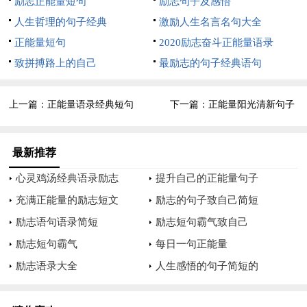
励志正能量短句
励志句子及感悟
12、事情不是因做不好而放弃，而是因放弃而做不好。
人生哲理的句子经典
激励人生名言名句大全
正能量短句
2020励志奋斗正能量语录
13、生活是需要不断体验的，成功是需要不断磨练的。
致拼搏路上的自己
最励志的句子经典语句
14、如果你哭，你的对手就会笑。如果你笑，你的对手就会
哭。人生就像愤怒的小鸟，每次你失败的时候总有几只猪在笑。
上一篇：
正能量语录经典短句
下一篇：
正能量阳光清新句子
你要做的就是无视嘲笑的声音，给自己打气。自信的微笑，自信
的做好该做的事。勇敢一点，真的没什么大不了！
最新推荐
15、把知识留在脑子里，把书本放在书架上。
心灵鸡汤经典语录励志
提升自己的正能量句子
充满正能量的励志短文
励志的句子致自己简短
16、过去不能改变，但未来可以，过去的成绩，不要再提，
励志语句语录简短
励志短句霸气致自己
努力学习，拼搏进取。
励志短句霸气
每日一句正能量
17、有了知识，你前进的道路才会畅通无阻。
励志语录大全
人生感悟的句子简短的
18、一份耕耘，一份收获。从此刻起，认真努力，拼搏进