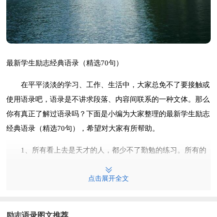
最新学生励志经典语录（精选70句）
在平平淡淡的学习、工作、生活中，大家总免不了要接触或
使用语录吧，语录是不讲求段落、内容间联系的一种文体。那么
你有真正了解过语录吗？下面是小编为大家整理的最新学生励志
经典语录（精选70句），希望对大家有所帮助。
1、所有看上去是天才的人，都少不了勤勉的练习。所有的
惊艳，都来自长久的准备。所有看起来的幸运，都源自坚持不懈
点击展开全文
的努力。
2、能坚持的时候千万别轻易放手，除非失去了能让自己变
励志语录图文推荐
的更好。