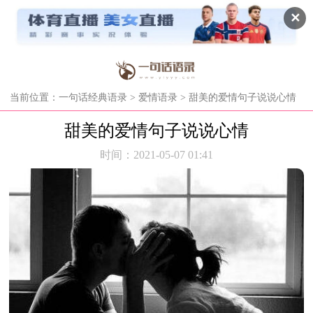
✕
当前位置：
一句话经典语录
>
爱情语录
> 甜美的爱情句子说说心情
甜美的爱情句子说说心情
时间：2021-05-07 01:41