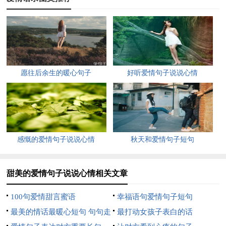
不怕死，我怕我死了，再没有人像我一样爱你!
或许深爱就是放手的前戏
好吧 其实 我。依旧在恨那个离我而去的他。但我日渐冰冷
的心依在。想念他。
愿往后余生的暖心句子
好听爱情句子说说心情
你别装作看不见我也别不想去听我的消息因为我知道在你的
心里我已经死了不是吗。
现在有了他，我觉得什么都不重要了，
感慨的爱情句子说说心情
秋天和爱情句子短句
谁说的一日不见如隔三秋，我感觉一日不见如隔千年，宝
贝，我有几千年没有见到你了，好想你!
甜美的爱情句子说说心情相关文章
梦被黎明轻轻地摇醒，蒙胧中我再说一句多情的悄悄话：晚
100句爱情甜言蜜语
幸福语句爱情句子短句
上再与你相见。
最美的情话最暖心短句 句句走
最打动女孩子表白的话