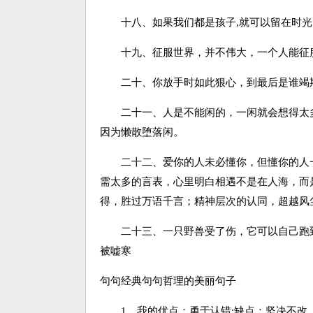
十八、如果我们都是孩子,就可以留在时光的
十九、征服世界，并不伟大，一个人能征服
二十、你放手时如此狠心，到最后是谁竭
二十一、人是不能闲的，一闲就会想得太多
因为懒散堕落闲。
二十二、爱你的人未必懂你，但懂你的人一
需太多的言表，心里明白相遇不是在人海，而
得，胜过万语千言；精神层次的认同，超越风
二十三、一只野兽受了伤，它可以自己跑到
被嘘寒
句句经典句句哲理的美丽句子
1、我的优点：勇于认错;缺点：坚决不改