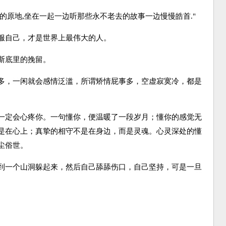
原地,坐在一起一边听那些永不老去的故事一边慢慢皓首."
自己，才是世界上最伟大的人。
斯底里的挽留。
，一闲就会感情泛滥，所谓矫情屁事多，空虚寂寞冷，都是
定会心疼你。一句懂你，便温暖了一段岁月；懂你的感觉无
是在心上；真挚的相守不是在身边，而是灵魂。心灵深处的懂
尘俗世。
一个山洞躲起来，然后自己舔舔伤口，自己坚持，可是一旦
。