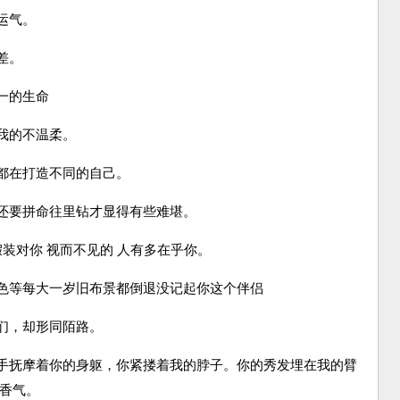
运气。
差。
一的生命
我的不温柔。
都在打造不同的自己。
要拼命往里钻才显得有些难堪。
装对你 视而不见的 人有多在乎你。
等每大一岁旧布景都倒退没记起你这个伴侣
们，却形同陌路。
抚摩着你的身躯，你紧搂着我的脖子。你的秀发埋在我的臂
的香气。