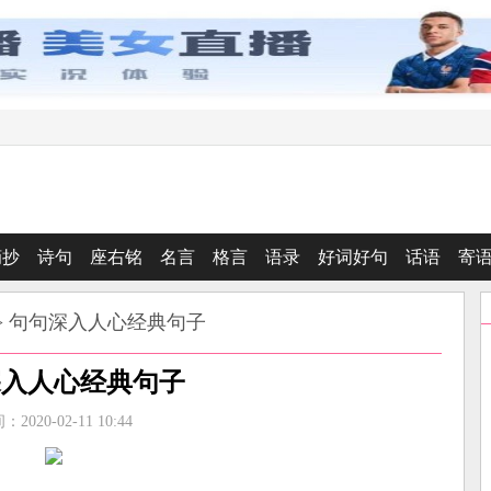
摘抄
诗句
座右铭
名言
格言
语录
好词好句
话语
寄
> 句句深入人心经典句子
深入人心经典句子
2020-02-11 10:44