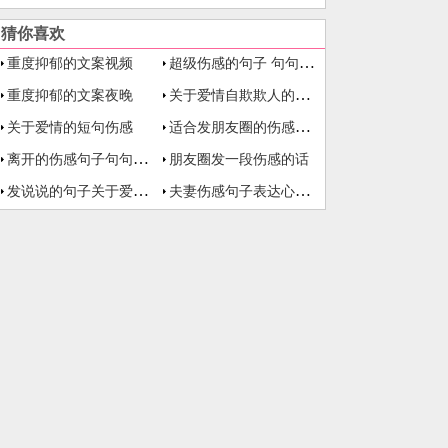
猜你喜欢
超级伤感的句子 句句扎心
重度抑郁的文案视频
关于爱情自欺欺人的伤感句子
重度抑郁的文案夜晚
适合发朋友圈的伤感句子短句
关于爱情的短句伤感
离开的伤感句子句句心痛
朋友圈发一段伤感的话
发说说的句子关于爱情伤感
夫妻伤感句子表达心情失落