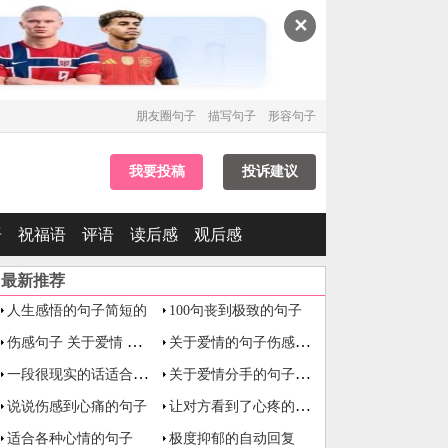
✕
朋友圈句子
描写句子
形容句子
我要投稿
投诉建议
语
祝福语
评语
读后感
观后感
最新推荐
人生感悟的句子简短的
100句丧到极致的句子
伤感句子 关于爱情 心痛
关于爱情的句子伤感长句
一段很现实的话适合发朋友圈
关于爱情分手的句子伤感
让对方看到了心疼的伤感句子
说说伤感到心痛的句子
适合各种心情的句子
极度抑郁的自动回复