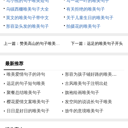
写小熊的句子唯美短句
写一花一叶的唯美句子
9、旅行要学会随遇而安，淡然一点，走走停停。
乌镇西栅唯美句子大全
有关拒绝的唯美句子
10、生活是一段奇妙的旅行，就在那一去无返的火车上。与
英文的唯美句子带中文
关于儿童生日的唯美句子
那些新人和旧人们共同经历吧！也许这就是一个人无法抗拒的命
形容染头发的唯美句子
拍摄花的唯美句子
运，有你、有我、也有他。
上一篇：
赞美高山的句子唯美短句
下一篇：
远足的唯美句子开头
11、旅行的理由不需要阐述太多，一个字就可以概括全部：
走。
最新推荐
12、一个人的旅行，反而会更贴近自己的内心，真正的停下
形容为孩子铺好路的唯美句子
唯美爱情句子的诗句
来，享受自我的体验时刻，也许浮光掠影，走马观花之外，这才
是深入体验，探索自我的最佳时间，纵然走过那么多城市，对于
远足的句子短句唯美
古风唯美句子注明出处
未知的风景，还是好奇。继续期待我的下一个旅行，拿起背包，
聚餐总结唯美句子
旗袍绘画唯美句子
感受不同地域不一样的节奏与表象。
樱花爱情文案唯美句子
发空间的说说长句子唯美
日日是好日的唯美句子
放牛的意境唯美句子
13、我喜欢旅游，喜欢离开自己过腻歪的城市，到一个新的
环境去欣赏、去看、去听，每次旅行前经常沉浸在寻找攻略、游