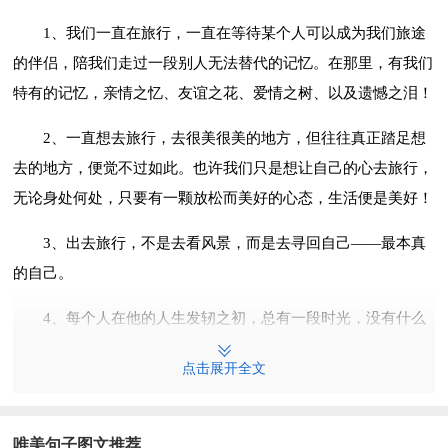
1、我们一直在旅行，一直在等待某个人可以成为我们旅途
的伴侣，陪我们走过一段别人无法替代的记忆。在那里，有我们
特有的记忆，亲情之忆、友谊之花、爱情之树、以及遗憾之泪！
2、一直想去旅行，去很美很美的地方，但往往真正踏足想
去的地方，便觉不过如此。也许我们只是想让自己的心去旅行，
无论身处何处，只要有一颗放松而美好的心态，生活便是美好！
3、出去旅行，不是去看风景，而是去寻回自己——最本真
的自己。
4、每个人在他的人生发轫之初，总有一段时光，没有什么
可留恋，只有抑制不住的梦想，没有什么可凭仗，只有他的好身
点击展开全文
体，没有地方可去，只想到处流浪、人生就像一场旅行，不必在
乎目的地，在乎的是沿途的风景以及看风景的心情，让心灵去旅
行！
唯美句子图文推荐