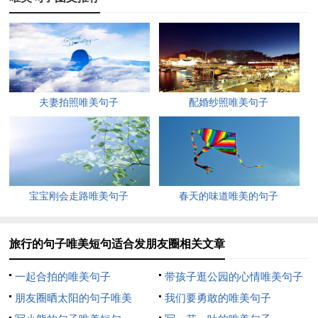
5、旅行可以放松自己的心情，宽阔自己的心境，忘掉不顺
心，迎接新的开心。旅行是在寻找新的美丽，追逐新的感观世
界，丢掉多余的自己，遇上最真实的自己。
6、旅行的意义不在其他，而在自己“身体和心灵，必须有一
夫妻拍照唯美句子
配婚纱照唯美句子
个在旅行的路上。”
7、有一种旅行，叫单车旅行。它没有奢侈准备，只是需要
垮上后座的勇气和一颗想走即走的心，就算是一辆永久单车也能
让你的梦想走很远。一个人骑行，孤单却内省；一群人骑行，壮
宝宝刚会走路唯美句子
春天的味道唯美的句子
观而有力。希望有一天，自己也像他们一样，踩着单车上路，经
历一种身体下了地狱，眼睛进入天堂，灵魂归入故里。
旅行的句子唯美短句适合发朋友圈相关文章
8、旅游不在乎终点，而是在意途中的人和事还有那些美好
一起合拍的唯美句子
带孩子逛公园的心情唯美句子
的记忆和景色。
朋友圈晒太阳的句子唯美
我们要勇敢的唯美句子