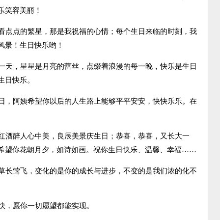
乐笑容美丽！
看点点的繁星，那是我祝福的心情；每个生日来临的时刻，我
风景！生日快乐哟！
一天，星星是月亮的蕾丝，点缀着浪漫的每一晚，快乐是生日
生日快乐。
日，阿姨希望你以后的人生路上能够平平安安，快快乐乐。在
红酒醉人心中美，良辰美景庆生日；恭喜，恭喜，又长大一
希望你花朝月夕，如诗如画。祝你生日快乐、温馨、幸福……
草长莺飞，变化的是你的成长与进步，不变的是我们浓的化不
快，愿你一切愿望都能实现。