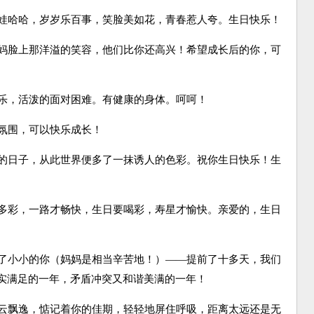
娃哈哈，岁岁乐百事，笑脸美如花，青春惹人夸。生日快乐！
妈脸上那洋溢的笑容，他们比你还高兴！希望成长后的你，可
乐，活泼的面对困难。有健康的身体。呵呵！
氛围，可以快乐成长！
的日子，从此世界便多了一抹诱人的色彩。祝你生日快乐！生
多彩，一路才畅快，生日要喝彩，寿星才愉快。亲爱的，生日
了小小的你（妈妈是相当辛苦地！）——提前了十多天，我们
实满足的一年，矛盾冲突又和谐美满的一年！
云飘逸，惦记着你的佳期，轻轻地屏住呼吸，距离太远还是无