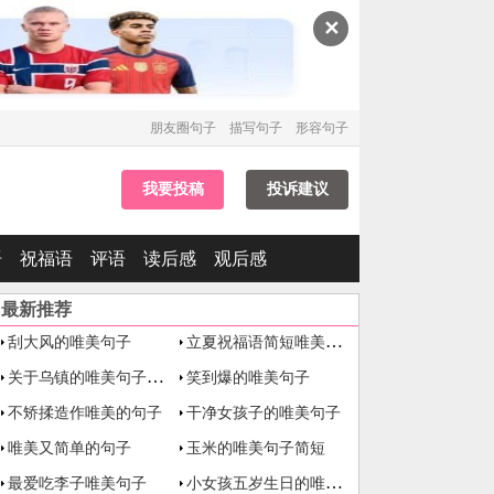
✕
朋友圈句子
描写句子
形容句子
我要投稿
投诉建议
语
祝福语
评语
读后感
观后感
最新推荐
立夏祝福语简短唯美句子简短
刮大风的唯美句子
关于乌镇的唯美句子名言名
笑到爆的唯美句子
不矫揉造作唯美的句子
干净女孩子的唯美句子
唯美又简单的句子
玉米的唯美句子简短
小女孩五岁生日的唯美句子
最爱吃李子唯美句子