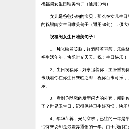
祝福闺女生日唯美句子（通用50句）
女儿是爸爸妈妈的宝贝，那么在女儿生日的
的祝福闺女生日唯美句子（通用50句），供大
祝福闺女生日唯美句子1
1、烛光映着笑脸，红酒醉着容颜，乐曲绕
福生活年年，快乐时光天天。祝：生日快乐！
2、生日祝福你，好事追着你，主管重视你
事顺着你在你生日来临之即，祝你百事可乐，
乐。
3、看到你酷毙的发型闪光的外套，闻到你
了？世界卫生日，记得保持卫生好习惯，快乐
4、年华荏苒，光阴穿梭，已往的一年是平
怙恃来说却是最差异通俗的一年。由于我们在