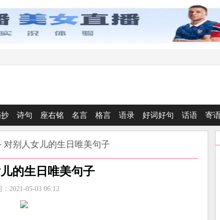
摘抄
诗句
座右铭
名言
格言
语录
好词好句
话语
寄
> 对别人女儿的生日唯美句子
女儿的生日唯美句子
2021-05-03 06:12