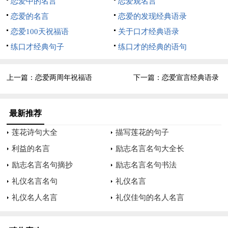
恋爱中的名言
恋爱观名言
恋爱的名言
恋爱的发现经典语录
15、大家小时候都是祖国的花朵，而有些人长着长着一不小心就
恋爱100天祝福语
关于口才经典语录
长成了奇葩。
练口才经典句子
练口才的经典的语句
16、别把死缠烂打当做一往情深，血肉模糊当成无私奉献，女朋
友跑就跑了（next88），你就当个屁，把她给放了，多大点事儿
上一篇：
恋爱两周年祝福语
下一篇：
恋爱宣言经典语录
啊。
最新推荐
莲花诗句大全
描写莲花的句子
利益的名言
励志名言名句大全长
励志名言名句摘抄
励志名言名句书法
礼仪名言名句
礼仪名言
礼仪名人名言
礼仪佳句的名人名言