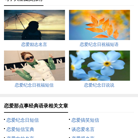
9、男人不是生活必需品，是用来打发时间的。
10、结婚以后王子还是王子，只要别的女人一出现公主就不是公
主了。
11、在爱情中，有的人会选择爱自己的;也有的人选择自己爱的;
恋爱励志名言
恋爱纪念日祝福短语
但是我想最最美好的爱情，应该就是我爱着你的时候，你也正好
爱着我。
12、所谓幸福，就是一个笨蛋遇到一个傻瓜，引来无数人的羡慕
和妒嫉。
恋爱纪念日祝福短信
恋爱纪念日说说
13、我是猪肉的理想白菜的命，永远只有被醋溜的份儿，我多么
希望能被红烧一次啊。
恋爱那点事经典语录相关文章
14、有很多人被爱情伤害过，所以不再相信爱情，他们看上去冷
恋爱纪念日短信
恋爱搞笑短信
漠、麻木，可不相信爱情并不代表不会爱，爱情的魔力就在于它
恋爱短信宝典
谈恋爱名言
可以让一个不相信爱的人重新拥有爱的能力和勇气。