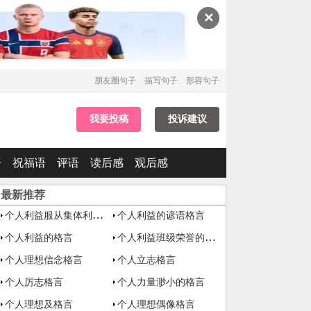
✕
朋友圈句子
描写句子
形容句子
我要投稿
投诉建议
语
祝福语
评语
读后感
观后感
最新推荐
个人利益服从集体利益格言
个人利益的谚语格言
个人利益班级荣誉的格言
个人利益的格言
个人理想信念格言
个人立志格言
个人厉志格言
个人力量渺小的格言
个人理想及格言
个人理想偶像格言