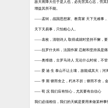
故天将降大任于是人也，必先苦其心志，劳其
增益其所不能。
——孟轲，战国思想家、教育家 天下无难事
天下天易事，只怕粗心人。
——袁枚，清朝诗人 取得成就时坚持不懈，
——拉罗什夫科，法国作家 忍耐和坚持虽是
——奥维德，古罗马诗人 无论什么时候，不
----- 爱 迪 生 泰山不让土壤，故能成其大
----- 李 斯 锲而舍之，朽木不折；锲而不舍
----- 荀 况 我们应有恒心，尤其要有自信心
我们必须相信，我们的天赋是要用来做某种事