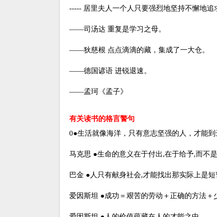
----- 居里夫人一个人只要强烈地坚持不懈地
——司汤达 重复是学习之母。
——狄慈根 点点滴滴的藏，集成了一大仓。
——德国谚语 进锐退速。
——孟珂《孟子》
有关读书的格言警句
0●生活就像海洋，只有意志坚强的人，才能到
马克思 ●生命的意义在于付出,在于给予,而不
巴金 ●人只有献身社会,才能找出那实际上是
爱因斯坦 ●成功＝艰苦的劳动＋正确的方法＋
爱因斯坦 ●人的价值蕴藏在人的才能之中。