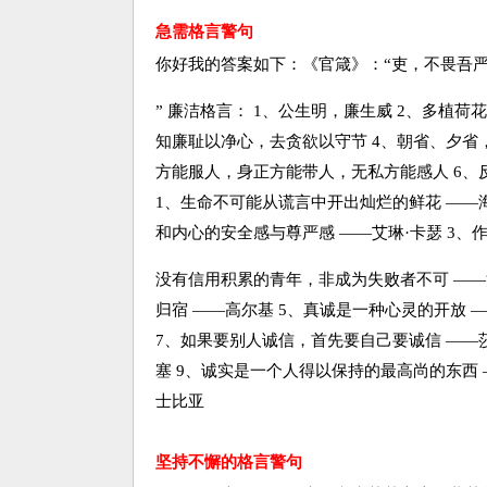
急需格言警句
你好我的答案如下：《官箴》：“吏，不畏吾
” 廉洁格言： 1、公生明，廉生威 2、多植
知廉耻以净心，去贪欲以守节 4、朝省、夕省
方能服人，身正方能带人，无私方能感人 6、
1、生命不可能从谎言中开出灿烂的鲜花 ——
和内心的安全感与尊严感 ——艾琳·卡瑟 3、
没有信用积累的青年，非成为失败者不可 ——
归宿 ——高尔基 5、真诚是一种心灵的开放 
7、如果要别人诚信，首先要自己要诚信 ——
塞 9、诚实是一个人得以保持的最高尚的东西 
士比亚
坚持不懈的格言警句