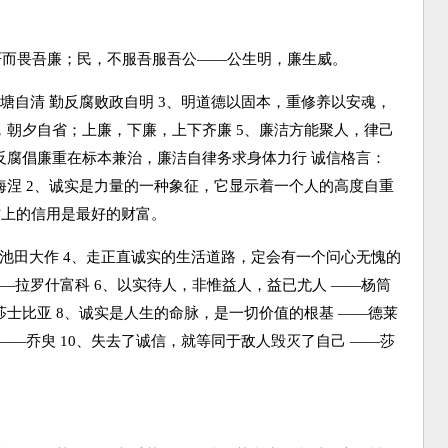
严而畏吾廉；民，不服吾服吾公——公生明，廉生威。
荷花塘自清 勤反腐败政自明 3、明道德以固本，重修养以安魂，
，朝夕自省；上廉，下廉，上下齐廉 5、廉洁方能聚人，律己
反腐倡廉重在标本兼治，廉洁自律务求身体力行 诚信格言：
海涅 2、诚实是力量的一种象征，它显示着一个人的高度自重
作上的信用是最好的财富。
池田大作 4、走正直诚实的生活道路，定会有一个问心无愧的
——拉罗什富科 6、以实待人，非惟益人，益已尤人 ——杨筒
莎士比亚 8、诚实是人生的命脉，是一切价值的根基 ——德莱
——乔臾 10、失去了诚信，就等同于敌人毁灭了自己 ——莎