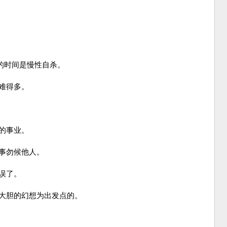
的时间是慢性自杀。
困难得多。
。
人的事业。
之事勿候他人。
耽误了。
以大胆的幻想为出发点的。