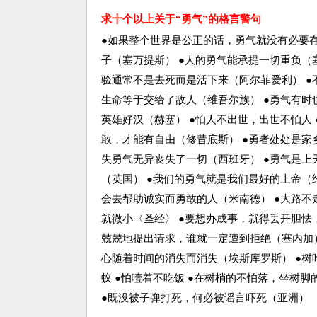
求十个以上关于“勇气”的格言警句
●如果整个世界是公正的话，勇气就没有必要存
子（塞万提斯） ●人的勇气能承提一切重负（塞
验通常不是去死而是活下来（阿尔菲爱利） ●
生命等于交给了敌人（维吾尔族） ●勇气有时
英雄好汉（赫塞） ●怕人不出世，出世不怕人
敢，才能有自由（修昔底斯） ●勇者处处是家
失勇气无异丧失了一切（西班牙） ●勇气是上
（英国） ●我们的勇气就是我们最好的上帝（约
会去帮助诚实而勇敢的人（米南德） ●大路不
就微小〈圣经〉 ●要想办成事，就得丢开胆怯
兢兢地提出请求，谁就一定遭到拒绝（塞内加）
心随着时间的消失而消失（埃斯库罗斯） ●树叶
蚁 ●怕噎着不吃饭 ●在树梢的不怕落，坐树
●既没被子弹打死，何必被谣言吓死（亚洲）