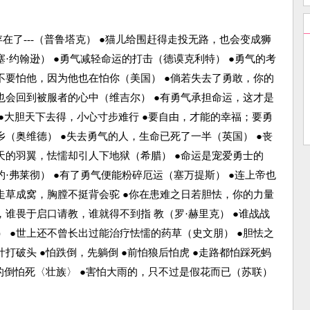
在了---（普鲁塔克） ●猫儿给围赶得走投无路，也会变成狮
·约翰逊） ●勇气减轻命运的打击（德谟克利特） ●勇气的考
不要怕他，因为他也在怕你（美国） ●倘若失去了勇敢，你的
也会回到被服者的心中（维吉尔） ●有勇气承担命运，这才是
 ●大胆天下去得，小心寸步难行 ●要自由，才能的幸福；要勇
乡（奥维德） ●失去勇气的人，生命已死了一半（英国） ●丧
天的羽翼，怯懦却引人下地狱（希腊） ●命运是宠爱勇士的
·弗莱彻） ●有了勇气便能粉碎厄运（塞万提斯） ●连上帝也
走草成窝，胸膛不挺背会驼 ●你在患难之日若胆怯，你的力量
，谁畏于启口请教，谁就得不到指 教（罗·赫里克） ●谁战战
 ●世上还不曾长出过能治疗怯懦的药草（史文朋） ●胆怯之
打破头 ●怕跌倒，先躺倒 ●前怕狼后怕虎 ●走路都怕踩死蚂
脚的倒怕死〈壮族〉 ●害怕大雨的，只不过是假花而已（苏联）