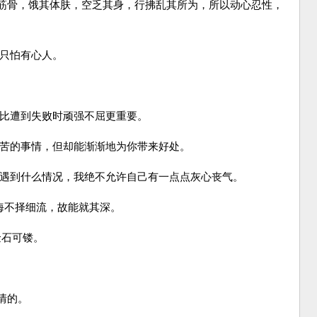
筋骨，饿其体肤，空乏其身，行拂乱其所为，所以动心忍性，
，只怕有心人。
要比遭到失败时顽强不屈更重要。
痛苦的事情，但却能渐渐地为你带来好处。
管遇到什么情况，我绝不允许自己有一点点灰心丧气。
；河海不择细流，故能就其深。
，金石可镂。
情的。