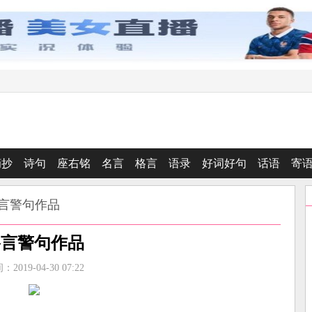
摘抄
诗句
座右铭
名言
格言
语录
好词好句
话语
寄
格言警句作品
格言警句作品
2019-04-30 07:22