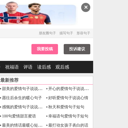
✕
朋友圈句子
描写句子
形容句子
我要投稿
投诉建议
语
祝福语
评语
读后感
观后感
最新推荐
甜美的爱情句子说说心情
开心的爱情句子说说心情
愿往后余生的暖心句子
好听爱情句子说说心情
感慨的爱情句子说说心情
秋天和爱情句子短句
100句爱情甜言蜜语
幸福语句爱情句子短句
最美的情话最暖心短句 句句走心
最打动女孩子表白的话