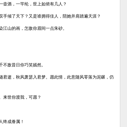
一壶酒，一竿纶，世上如侬有几人？
双手倾了天下？又是谁拥得佳人，陪她并肩踏遍天涯？
染江山的画，怎敌你眉间一点朱砂。
千不敌昔日你巧笑嫣然。
随君逝，秋风萧瑟入君梦。愿此情，此意随风零落为泥碾，仍
。来世你渡我，可愿？
人终成眷属！