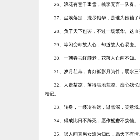
26、浪花有意千重雪，桃李无言一队春。
27、尘埃落定，洗尽铅华，是谁为她袖了
28、负了天下也罢，不过一场繁华。这血
29、等闲变却故人心，却道故人心易变。
30、一朝春去红颜老，花落人亡两不知。
31、岁月荏苒，青灯孤影月为伴，弱水三
32、人走茶凉，落得满地荒凉。痴心残忆
相记。
33、转身，一缕冷香远，逝雪深，笑意浅
34、得成比日不辞死，愿作鸳鸯不羡仙。
35、叹人间真男女难为知己，愿天下有情