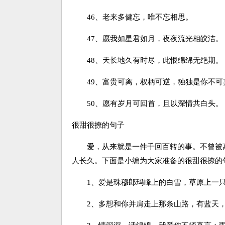
46、老来多健忘，唯不忘相思。
47、愿我如星君如月，夜夜流光相皎洁。
48、天长地久有时尽，此恨绵绵无绝期。
49、富贵可离，权柄可逆，独独是你不可
50、愿有岁月可回首，且以深情共白头。
很甜很撩的句子
爱，从来就是一件千回百转的事。不曾被离
人长久。下面是小编为大家准备的很甜很撩的
1、爱是珠穆郎玛峰上的白雪，草原上一只
2、多想和你并肩走上那条山路，有蓝天，