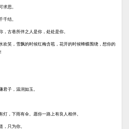
可求思。
千千结。
你，古巷所伴之人是你，处处是你。
水欢笑，雪飘的时候红梅含苞，花开的时候蜂蝶围绕，想你的
！
谦君子，温润如玉。
有灯，下雨有伞。愿你一路上有良人相伴。
道，只为你。