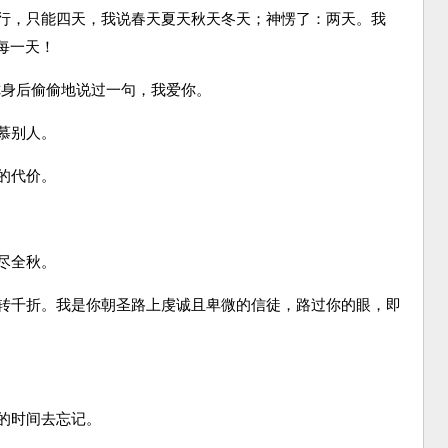
行，只能四天，我说春天夏天秋天冬天；神愣了：两天。我
每一天！
身后偷偷地说过一句，我爱你。
慕别人。
的代价。
尽全秋。
转千折。我是你朝圣路上虔诚且卑微的信徒，路过你的眼，即
的时间去忘记。