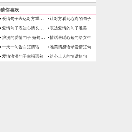
猜你喜欢
爱情句子表达对方重要长句
让对方看到心疼的句子
爱情句子表达心情长久诗句
表达爱情的句子唯美
浪漫的爱情句子 短句 八个字
情话最暖心短句给女生
一天一句告白短情话
唯美情感语录爱情短句
爱情浪漫句子幸福语句
给心上人的情话短句