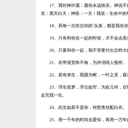
17、我对神许愿：愿你永远快乐。神说不
笑：黑天白天；神惊：一天！我笑：生命中的
18、风每一次吹过你的`头发，都是我在你
19、只有和你在一起的时候，才不会去羡
20、只要和你一起，我不管要付出怎样大
21、衣带渐宽终不悔，为伊消得人憔悴。
22、若有来生，我愿为树，一叶之灵，窥
23、浮生若梦，浮尘如空，为欢几何，百
走完我一生。
24、此生如若不是你，何愁青丝配白衣。
25、用一千年的时间去爱你，再用一万年