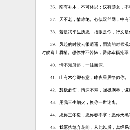
36、南有乔木，不可休思；汉有游女，不
37、天不老，情难绝。心似双丝网，中有
38、若是我平生所愿，抬眼是你，行文是
39、风起的时候云很逍遥，雨滴的时候溪
时候喜上眉梢。想你并不苦恼，爱你幸福笼罩
40、情不知所起，一往而深。
41、山有木兮卿有意，昨夜星辰恰似你。
42、慧极必伤，情深不寿，强极则辱，谦
43、用我三生烟火，换你一世迷离。
44、愿你三冬暖，愿你春不寒；愿你天黑
45、我愿执笔弃花间，从此以后，离经易