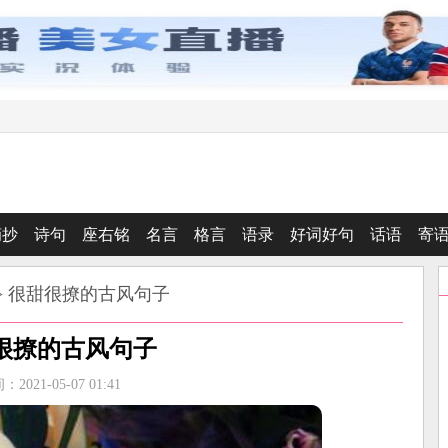
摘抄
诗句
座右铭
名言
格言
语录
好词好句
话语
寄
> 很甜很撩的古风句子
很撩的古风句子
2021-05-07 01:41