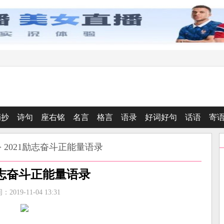
摘抄
诗句
座右铭
名言
格言
语录
好词好句
话语
寄
> 2021励志奋斗正能量语录
励志奋斗正能量语录
2019-11-04 13:31