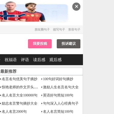
✕
朋友圈句子
描写句子
形容句子
我要投稿
投诉建议
语
祝福语
评语
读后感
观后感
最新推荐
名言名句优美句子摘抄
100句好词好句摘抄
惊艳老师的作文开头与结尾
激励人生名言名句大全
名人名言大全100000句
英语好句简短100句
励志名言警句摘抄大全
句句深入人心经典句子
名人名言2000句
名人名言简短100句