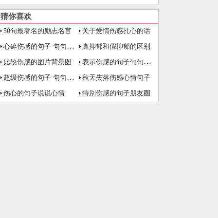
猜你喜欢
50句最著名的励志名言
关于爱情伤感扎心的话
心碎伤感的句子 句句扎心
真抑郁和假抑郁的区别
表示伤感的句子句句扎心
比较伤感的图片背景图
超级伤感的句子 句句扎心短句
秋天失落伤感心情句子
伤心的句子说说心情
特别伤感的句子朋友圈