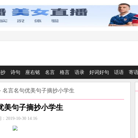
摘抄
诗句
座右铭
名言
格言
语录
好词好句
话语
寄
> 名言名句优美句子摘抄小学生
优美句子摘抄小学生
2019-10-30 14:16