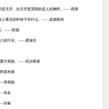
的是天空，比天空更宽阔的是人的胸怀。——雨果
没人看见的时候干些什么。——孟德斯鸠
话。——歌德
八的汗水。——爱迪生
爱才美丽。——托尔斯泰
阿基米德
—李商隐
—佚名
—刘备