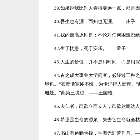
39.如果说我比别人看得要远一点，那是因
40.吾生也有涯，而知也无涯。——庄子
41.我的最高原则是：不论对任何困难都绝
42.生于忧患，死于安乐。——孟子
43.人生的价值，并不是用时间，而是用深
44.古之成大事业大学问者，必经过三种之
境也。“衣带渐宽终不悔，为伊消得人憔悴。”
珊处。”此第三境也。——王国维
45.夫仁者，己欲立而立人，己欲达而达人
46.希望是生命的源泉，失去它生命就会枯
47.书山有路勤为径，学海无涯苦作舟。—