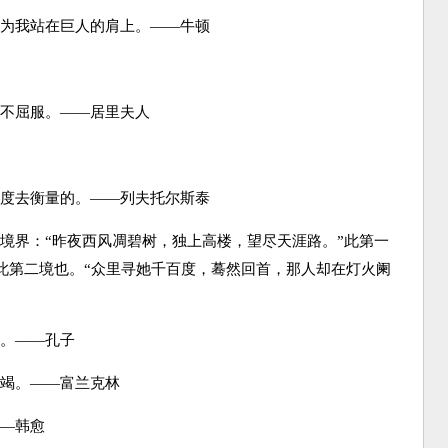
为我站在巨人的肩上。——牛顿
不屈服。——居里夫人
度去衡量的。——列夫托尔斯泰
境界：“昨夜西风凋碧树，独上高楼，望尽天涯路。”此第一
此第二境也。“众里寻她千百度，蓦然回首，那人却在灯火阑
。——孔子
竭。——富兰克林
—韩愈