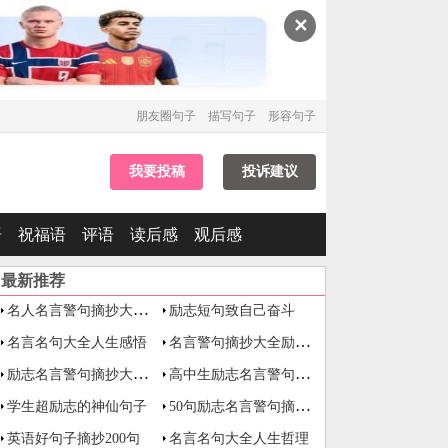
✕
朋友圈句子
描写句子
形容句子
我要投稿
投诉建议
语
祝福语
评语
读后感
观后感
最新推荐
名人名言警句摘抄大全励志
励志短句致自己奋斗
名言警句摘抄大全励志短句
名言名句大全人生感悟
励志名言警句摘抄大全及理解
高中生励志名言警句摘抄大全
50句励志名言警句摘抄大全
学生超励志的神仙句子
英语好句子摘抄200句
名言名句大全人生哲理