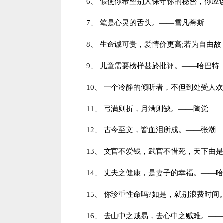
6、 假使你希望别人保守你的秘密，你应
7、 笔是心灵的舌头。——雪凡蒂斯
8、 生命诚可贵，爱情价更高;若为自由故
9、 儿童需要榜样甚於批评。——哈巴特
10、 一个冷静的倾听者，不但到处受人欢
11、 弓满则折，月满则缺。——陶觉
12、 古今至文，皆血泪所成。——张潮
13、 文官不爱钱，武官不惜死，天下由是
14、 丈夫之健康，是妻子的幸福。——哈
15、 你珍重性命吗?如是，就别浪费时间
16、 去山中之贼易，去心中之贼难。——