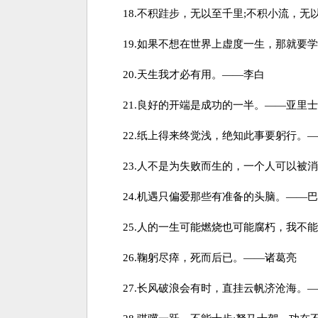
18.不积跬步，无以至千里;不积小流，无
19.如果不想在世界上虚度一生，那就要学
20.天生我才必有用。——李白
21.良好的开端是成功的一半。——亚里士
22.纸上得来终觉浅，绝知此事要躬行。—
23.人不是为失败而生的，一个人可以被消
24.机遇只偏爱那些有准备的头脑。——巴
25.人的一生可能燃烧也可能腐朽，我不能
26.鞠躬尽瘁，死而后已。——诸葛亮
27.长风破浪会有时，直挂云帆济沧海。—