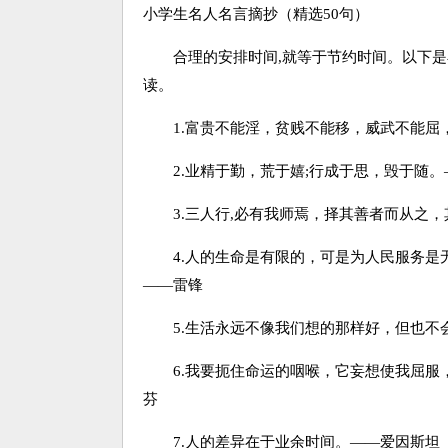
小学生名人名言摘抄（精选50句）
合理的安排时间,就等于节约时间。以下是小
读。
1.富贵不能淫，贫贱不能移，威武不能屈
2.业精于勤，荒于嬉;行成于思，毁于随。
3.三人行,必有我师焉，择其善者而从之，
4.人的生命是有限的，可是为人民服务是无
——雷锋
5.生活永远不像我们想的那样好，但也不
6.我要扼住命运的咽喉，它妄想使我屈服，
芬
7.人的差异在于业余时间。——爱因斯坦