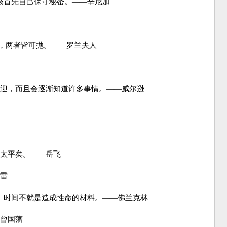
该首先自己保守秘密。——辛尼加
，两者皆可抛。——罗兰夫人
迎，而且会逐渐知道许多事情。——威尔逊
太平矣。——岳飞
雷
。时间不就是造成性命的材料。——佛兰克林
曾国藩