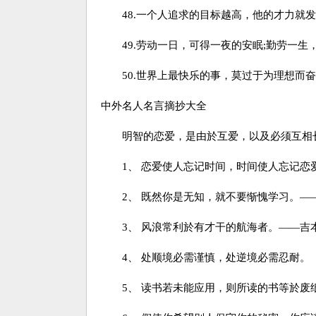
48.一个人追求的目标越高，他的才力就发
49.劳动一日，可得一夜的安眠;勤劳一生
50.世界上最快乐的事，莫过于为理想而奋
中外名人名言摘抄大全
明智的恋爱，是由於互爱，以及必须互相长
1、 恋爱使人忘记时间，时间使人忘记恋
2、 既然你是无知，就不要惭愧学习。—
3、 风浪常利於有才干的航海者。——吉
4、 处顺境必需谨慎，处逆境必需忍耐。
5、 读书若未能应用，则所读的书等於废