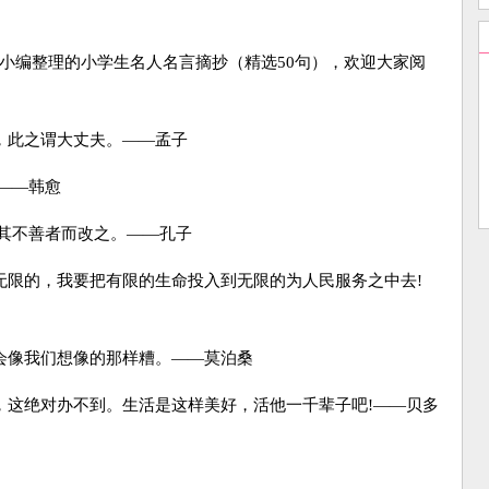
编整理的小学生名人名言摘抄（精选50句），欢迎大家阅
，此之谓大丈夫。——孟子
——韩愈
其不善者而改之。——孔子
限的，我要把有限的生命投入到无限的为人民服务之中去!
会像我们想像的那样糟。——莫泊桑
这绝对办不到。生活是这样美好，活他一千辈子吧!——贝多