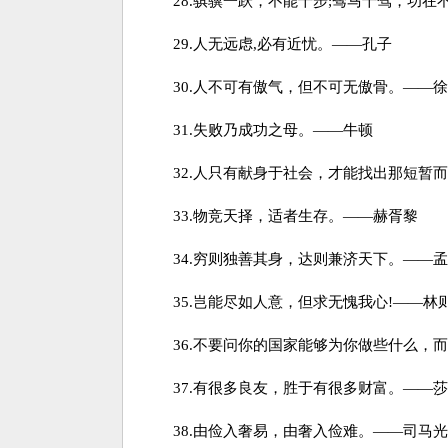
28.骐骥一跃，不能十步;驽马十驾，功在不
29.人无远虑,必有近忧。——孔子
30.人不可有傲气，但不可无傲骨。——徐
31.失败乃成功之母。——牛顿
32.人只有献身于社会，才能找出那短暂而
33.物竞天择，适者生存。——赫胥黎
34.穷则独善其身，达则兼济天下。——孟
35.岂能尽如人意，但求无愧我心!——林
36.不要问你的国家能够为你做些什么，而
37.有很多良友，胜于有很多财富。——莎
38.由俭入奢易，由奢入俭难。——司马光