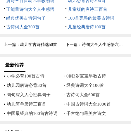
唐诗三百首幼儿早教朗诵
幼儿必背古诗300首
20、满目山河空念远，落花风雨更伤春，不如怜取眼前人。
正能量诗句大全人生感悟
儿童版的唐诗三百首
经典优美古诗词句子
100首完整的最美古诗词
21、细雨湿流光，芳草年年与恨长。
古诗词大全300首
儿童经典唐诗100首
22、宝鼎茶闲烟尚绿，幽窗棋罢指尤凉。
上一篇：
幼儿学古诗精选50首
下一篇：
诗句大全人生感悟六个字
23、一朝春尽红颜老，花落人亡两不知。
24、春花秋月何时了，往事知多少？
最新推荐
25、花堪折时直须折，莫待无花空折枝。
小学必背100首古诗
0到3岁宝宝早教古诗
26、不恨天涯行役苦，只恨西风，吹梦成古今。
幼儿园唐诗必背30首
经典诗词大全100首
句句深入人心经典句子
古诗词大全600首
27、最是人间留不住，朱颜辞镜花辞树。
幼儿简单唐诗三百首
中国古诗词大全1000首_
28、年年岁岁花相似，岁岁年年人不同。
中国最经典的100首古诗词
千古绝句最美古诗文
29、蜡烛有心还惜别，替人垂泪到天明。