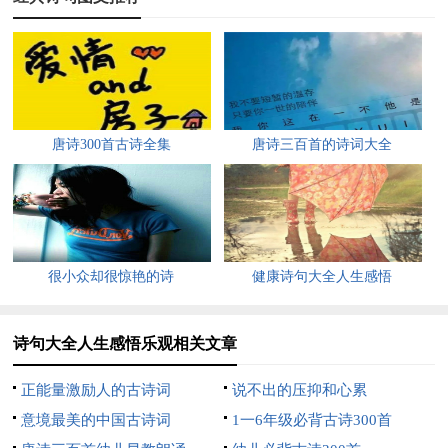
10、人生若只如初见，何事西风悲化扇。
11、软风吹过窗纱，心期便隔天涯。
12、天长地久有时尽，此恨绵绵无绝期。
唐诗300首古诗全集
唐诗三百首的诗词大全
13、此情可待成追忆，只是当时已惘然。
14、暗相思，无处说，惆怅夜来烟月。
15、从此伤春伤别，黄昏只对梨花。
很小众却很惊艳的诗
健康诗句大全人生感悟
16、我是人间惆怅客，知君何事泪纵横，断肠声里忆平生。
17、赌书消得泼茶香，当时只道是寻常。
诗句大全人生感悟乐观相关文章
18、逆天反道世难休，轮回万载心依旧。
正能量激励人的古诗词
说不出的压抑和心累
意境最美的中国古诗词
1一6年级必背古诗300首
19、我本将心向明月，奈何明月照沟渠。