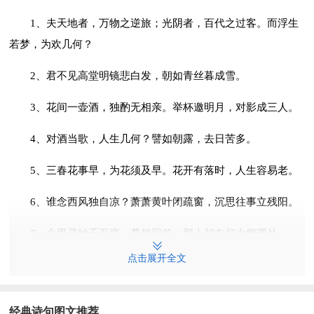
1、夫天地者，万物之逆旅；光阴者，百代之过客。而浮生
若梦，为欢几何？
2、君不见高堂明镜悲白发，朝如青丝暮成雪。
3、花间一壶酒，独酌无相亲。举杯邀明月，对影成三人。
4、对酒当歌，人生几何？譬如朝露，去日苦多。
5、三春花事早，为花须及早。花开有落时，人生容易老。
6、谁念西风独自凉？萧萧黄叶闭疏窗，沉思往事立残阳。
7、众里寻她千百度，蓦然回首，那人却在灯火阑珊处。
点击展开全文
8、曾经沧海难为水，除却巫山不是云。
9、而今已成昨日事，花如她她似花。
经典诗句图文推荐