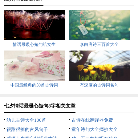
13、才会相思，便害相思。
14、窈宨淑女，君子好逑。
15、山河永寂，怎堪欢颜。
情话最暖心短句给女生
李白唐诗三百首大全
16、红尘初妆，山河无疆。
17、清风湿润，茶烟轻扬。
18、水落红莲，唯闻玉磬
中国最经典的50首古诗词
有深度的古诗词名句
19、无人处暗弹相思泪。
七夕情话最暖心短句8字相关文章
20、时光停滞，岁月静好。
幼儿古诗大全100首
古诗在线翻译器免费
21、轻摸眼眶，仍有余凉。
很甜很撩的古风句子
童年诗句大全摘抄大全
22、风花雪月，长恨时别。