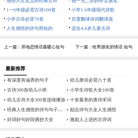
感悟人生意义的经典古诗
独一无二的好听女孩名
1一6年级必背古诗100首
小学1 6年级现代诗歌
23、吟风于春，薄酒夜夏。
小学古诗必背70首
百度翻译诗词翻译器
24、终牵绊，憔思花容颜。
人生感悟的诗句简短的
适合4-6岁儿童古诗
25、如花美眷，似水流年。
上一篇：
异地恋情话最暖心短句
下一篇：
给男朋友的情话 短句
26、清风湿润，茶烟轻扬。
27、天不老，心似双丝网。
最新推荐
有深度有涵养的句子
幼儿唐诗必背八十首
八字暖心的情话短句子【2】
古诗300首幼儿小班
小学生诗歌大全100首
1、执子的`手，漫漫的走。
幼儿古诗大全300首连续播放
十首最美的唐诗宋词
2、执子之手，与子偕老。
经典人生感悟的诗句句子大全
励志诗句大全人生感悟
好词好句好段摘抄大全
激励人上进的古诗词
3、你若安好，便是晴天。
4、有多少爱，可以重来？