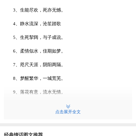
3、生能尽欢，死亦无憾。
4、静水流深，沧笙踏歌
5、生死挈阔，与子成说。
6、柔情似水，佳期如梦。
7、咫尺天涯，阴阳两隔。
8、梦醒繁华，一城荒芜。
9、落花有意，流水无情。
10、素时景年，一世疏离。
点击展开全文
11、人来人往，繁华似锦。
12、有美人兮，见之不忘。
经典情话图文推荐