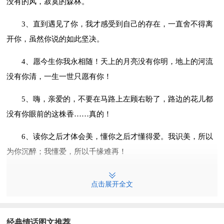
没有的风，寂寞的森林。
3、直到遇见了你，我才感受到自己的存在，一直舍不得离
开你，虽然你说的如此坚决。
4、愿今生你我永相随！天上的月亮没有你明，地上的河流
没有你清，一生一世只愿有你！
5、嗨，亲爱的，不要在马路上左顾右盼了，路边的花儿都
没有你眼前的这株香……真的！
6、读你之后才体会美，懂你之后才懂得爱。我识美，所以
为你沉醉；我懂爱，所以千缘难再！
7、说海枯石烂太远，说山盟海誓太大，我只愿能和你做一
点击展开全文
条先上的蚂蚁，一条爱情锁上的囚徒。
8、岁月流逝，真情依在；百里之隔，隔却不断；长夜漫
经典情话图文推荐