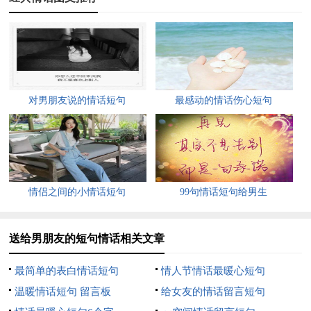
漫，星光闪闪；真心祈祷，左右陪伴。
9、思念，可以拉近我们的距离，即使你我天各一方，有爱
的日子感觉你就在我的面前，真的好想你。
10、你让我尝到了每时每刻想你的痛苦，尝到你和你在一起
对男朋友说的情话短句
最感动的情话伤心短句
的快乐，你是独一能让我尝到酸甜苦辣的人。
11、我的心跳急促，那是因为你的出现。它想跳到你的面前
对你说：我爱你。那是我送你的最红的玫瑰。
12、夜深了，无数的星辰亮起，在天空写下你的名字，当流
情侣之间的小情话短句
99句情话短句给男生
星划过的时候，就会把我的祝福和思念传送给你。
送给男朋友的短句情话相关文章
13、当宇宙快要绝对零度时，恒星的爆炸是支持的惟一力
量。当我快要绝对零度时，你的爱是支持的惟一力量。
最简单的表白情话短句
情人节情话最暖心短句
温暖情话短句 留言板
给女友的情话留言短句
14、人生忙碌，日子酸甜；缘份简简单单，感情真真切切；