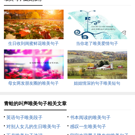
5、它们穿着浅绿色的外衣，雪白的肚皮，长着四条深绿色
的腿，头上有一双又圆又大的眼睛。在它的两眼前方有一张神气
的嘴巴，唱起歌儿来，呱！呱！呱！
6、青蛙在受到敌害袭击时，会发出急促的叫声。当它们感
到天气特别舒服时，比如傍晚，雨前或雨后，青蛙也都会叫个不
生日收到闺蜜鲜花唯美句子
当你老了唯美爱情句子
停。
7、青蛙是两栖类动物，能在地上跳来跳去，还可以在清澈
见底的小河里游来游去。青蛙出生的时候是又黑又小的蝌蚪，慢
慢地，慢慢地长出小腿，最后，变成青蛙，青蛙头上有两个大大
母女两发朋友圈的唯美句子
姐姐情深的句子唯美短句
的眼睛，看起来像被吓着了，他是庄稼的“守护神。”
青蛙的叫声唯美句子相关文章
8、青蛙是两栖动物，它的孩子叫蝌蚪。蝌蚪长得黑乎乎
的，拖着一条小尾巴，象一个小逗号。时间一天天过去了，蝌蚪
英语句子唯美段子
书本阅读的唯美句子
慢慢长出四条腿，丢掉小尾巴变成了一只大青蛙。
对别人女儿的生日唯美句子
感叹一生唯美句子