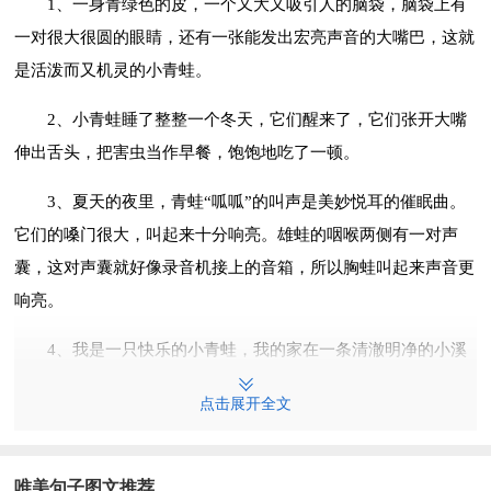
1、一身青绿色的皮，一个又大又吸引人的脑袋，脑袋上有
一对很大很圆的眼睛，还有一张能发出宏亮声音的大嘴巴，这就
是活泼而又机灵的小青蛙。
2、小青蛙睡了整整一个冬天，它们醒来了，它们张开大嘴
伸出舌头，把害虫当作早餐，饱饱地吃了一顿。
3、夏天的夜里，青蛙“呱呱”的叫声是美妙悦耳的催眠曲。
它们的嗓门很大，叫起来十分响亮。雄蛙的咽喉两侧有一对声
囊，这对声囊就好像录音机接上的音箱，所以胸蛙叫起来声音更
响亮。
4、我是一只快乐的小青蛙，我的家在一条清澈明净的小溪
里。那水清得像一面镜子。我有许多活泼可爱的小伙伴，小伙伴
点击展开全文
们每天都要来小河里玩，还有岸上的一些小朋友经常来河边洗
脚、玩耍。
唯美句子图文推荐