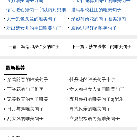
五月唯美句子诗词
宝宝欢迎婴儿降生的唯美句子
9、青蛙的天敌是蛇。但是，现在有人抓青蛙吃，使青蛙的
情话暖心短句十字以内对男朋
描写学校社团的唯美句子
数量越来越少，破坏了生态环境。我们要保护青蛙，不要抓它，
友说的唯美句子
关于染色头发的唯美句子
形容芍药花的句子唯美短句
不吃它。
对出嫁女儿的生日唯美句子
愿你过得好的唯美句子
10、河面上圆晕一圈一圈地荡漾开来了，原来是一群小蝌蚪
游来了。又有一群小青蛙跳到了水里，它们带着自己的孩子—小
上一篇：
写给20岁侄女的唯美句子
下一篇：
抄在课本上的唯美句子
蝌蚪在水里快活地游来游去，电线倒映在水中，多么像五线谱
啊！小蝌蚪们就像是一个个音符，这里变成了一首天然的“乐
最新推荐
章“。
穿着随意的唯美句子
牡丹花的唯美句子十字
11、大青蛙长着两只又大又圆的眼睛，眼睛下面是一张又宽
丁香花的句子唯美
女人如书女人如画唯美句子
有扁的大嘴巴，鼓着白花花的大肚皮，“呱呱呱呱”的叫着，真神
完美收官的句子唯美
五月你好的唯美句子dj配乐
气呀！
日月与卿唯美句子
寻找风景的唯美句子
12、捕食的时候，青蛙静静地趴在地上一动不动，当害虫从
立夏祝福语简短唯美句子简短
刮大风的唯美句子
它面前飞过时，它会一跃而起，飞速地伸出舌头，把害虫卷进嘴
里吃掉。