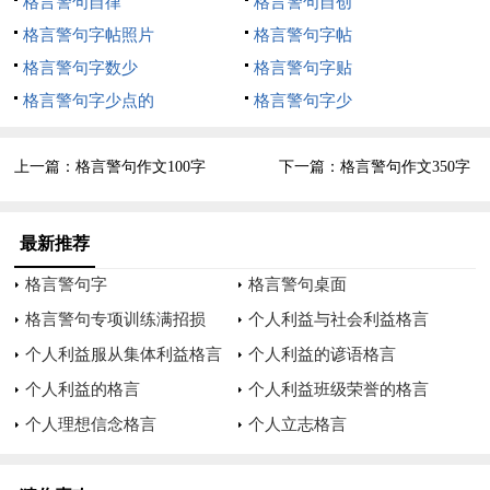
格言警句自律
格言警句自创
廉洁方能聚人，律己方能服人， 身正方能带人，无私方能感
格言警句字帖照片
格言警句字帖
人。
格言警句字数少
格言警句字贴
格言警句字少点的
格言警句字少
淡泊名利好比清茶一杯静心正身， 务实为民好比功积如山德载
千秋。
上一篇：
格言警句作文100字
下一篇：
格言警句作文350字
智者，以别人惨痛的教训警示自己； 愚者，用自己沉重的代价
唤醒别人。
最新推荐
为官当自律，甘心清贫，不触“高压线”； 做人须正己，诚信守
格言警句字
格言警句桌面
法，勿打“擦边球”。
格言警句专项训练满招损
个人利益与社会利益格言
纵贪欲如落水，不用吹灰之力，终成灭顶之灾； 保清廉似上
个人利益服从集体利益格言
个人利益的谚语格言
山，定需步步用力，方能攀上巅峰。
个人利益的格言
个人利益班级荣誉的格言
个人理想信念格言
个人立志格言
1、病从口入，腐从贪起。
2、事业重如山，名利淡如水。