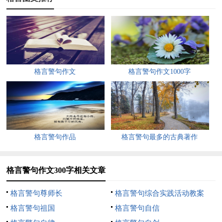
勤政从一言一行做起，廉政从一分一厘拒之。
布勤，无以成就事业；不廉，难以凝聚人心。
智者不惑，勇者不惧，勤者不贫，廉者不腐。
格言警句作文
格言警句作文1000字
勤以为民，廉以养德，淡以明志，静以修身。
一言一行不忘公仆形象，一举一动常思百姓冷暖。
一心为公自会宠辱不惊，两袖清风始能正气凛然。
格言警句作品
格言警句最多的古典著作
德如深山幽兰，不言自芳；欲似长堤蝼蚁，无孔不入。
戒贪，贪则无品；戒骄，骄则无知；戒情，情则无进。
格言警句作文300字相关文章
为政重在廉，做人重在诚， 说话重在信，办事重在实。
格言警句尊师长
格言警句综合实践活动教案
格言警句祖国
格言警句自信
腐败，只能获取片刻的享乐； 清廉，却能换来永久的幸福。