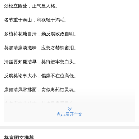
劲松立险处，正气显人格。
名节重于泰山，利欲轻于鸿毛。
多植荷花塘自清，勤反腐败政自明。
莫怨清廉淡滋味，应愁贪婪铁窗泪。
清丝要知廉洁早，莫待进牢愁白头。
反腐莫论事大小，倡廉不在位高低。
廉如清风常拂面，贪似毒药蚀灵魂。
为官应立公仆志，从政最贵爱民心。
点击展开全文
挡不住今天的诱惑，将失去明天的幸福。
天天洗脸净在其外，日日反省明在内心。
格言图文推荐