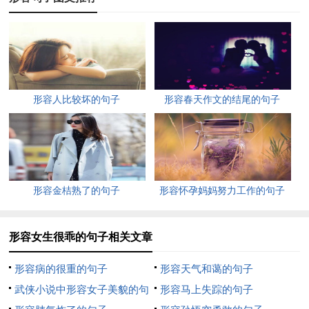
伶俐乖巧,千俐】形容非常机灵【冰雪聪明】 比喻非常聪明。
明绝顶】非常灵敏。
【举一反三】指列举一例而能晓喻其他各事。
【出类拔群】形容才能特出，超越众人。
形容人比较坏的句子
形容春天作文的结尾的句子
【闻一知十】形容人禀赋聪敏，领悟力、类推力强。
【多才多艺】具多方面的才能和技艺。
形容金桔熟了的句子
形容怀孕妈妈努力工作的句子
【过目不忘】形容记忆力很强，看过后不易忘记。
【博闻强记】 见闻广博，记忆力特强
形容女生很乖的句子相关文章
用邓英两个字做首诗形容女子很乖很漂亮的句子
形容病的很重的句子
形容天气和蔼的句子
卡哇伊，可爱，好听话哦，乖BB，可爱的孩子，好孩子=3=不知
武侠小说中形容女子美貌的句
形容马上失踪的句子
道你满不满意啦