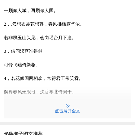
一顾倾人城，再顾倾人国。
2，.云想衣裳花想容，春风拂槛露华浓。
若非群玉山头见，会向瑶台月下逢。
3，借问汉宫谁得似
可怜飞燕倚新妆。
4，名花倾国两相欢，常得君王带笑看。
解释春风无限恨，沈香亭北倚阑干。
5.美女卷珠帘,深坐蹙蛾眉,但见泪痕湿,不知心恨谁 6，聘聘袅袅
点击展开全文
十三余,豆蔻梢头二月初.春风十里扬州路,卷上珠帘总不如
形容女生很乖的词语
形容句子图文推荐