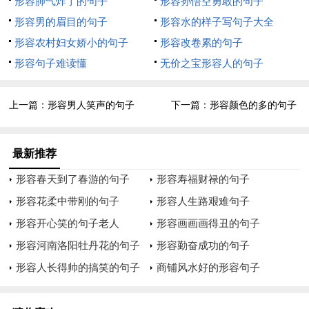
子
形容肺气炸了的句子
形容孙悟空勇敢的句子
女生说我很乖是什么意思
形容男的眉目的句子
形容水的样子写句子大全
在宠物区提这个问题..看来您是挺可爱的 =_=一般从我的角度来
形容农村妇女娇小的句子
形容改卷累的句子
说,有时候是指你长相和打扮比较可爱(总之是比较好的一方面),
形容句子难读懂
无价之宝形容人的句子
又或许是只你的性格很随和,温柔所以说你很乖~乖乖的男生现在
好少的~保持哦~
上一篇：
形容男人笑声的句子
下一篇：
形容颜色的多的句子
形容女孩乖的词语有哪些
最新推荐
女十八九岁年纪,一张圆圆的鹅蛋脸,眼珠子黑漆,两颊晕红,透着一
股青春活气息 脸色晶莹,肤色如雪,鹅蛋脸儿上有一个小小酒窝,微
形容春天到了春游的句子
形容寿福财禄的句子
现腼腆,甚是清秀绝丽,高挑的身上穿着翠绿色的连衣长裙， 健美
形容花柔中带刚的句子
形容人生路艰难句子
高挑身上穿一件白底儿草莓花儿的背带裙,浅浅地露着如雪似酥
形容开心笑的句子老人
形容画画画得丑的句子
的胸脯,裙摆只遮住膝,腰间同色腰带将腰儿束得纤纤一握,更衬得
形容河南洛阳牡丹花的句子
形容勤奋成功的句子
胸脯丰挺 一双纤手皓肤如玉，映着绿波，便如透明一般 乌黑的
形容人长得帅的搞笑的句子
商铺风水好的形容句子
头发，挽了个公主髻，髻上簪着一支珠花的簪子，上面垂着流
苏，她说话时，流苏就摇摇曳曳的。