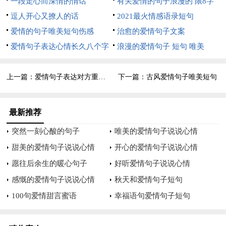
一段走心而深情的情话
有关爱情的句子浪漫的 限8字
在后面跟着我屁颠屁颠的。
逗人开心又撩人的话
2021最火情感语录短句
爱情的句子唯美短句伤感
治愈的爱情句子文案
十一、你的过去我不愿过问，那是你的事情。你的未来我希
爱情句子表达心情长久八个字
浪漫的爱情句子 短句 唯美
望参与，这是我的荣幸。
十二、除去你的容貌与天真，除去你的思想和灵魂，我仍爱
上一篇：
爱情句子表达对方重要10个字
下一篇：
古风爱情句子唯美短句
着你某个不可言说的部分。
最新推荐
十三、世上繁华种种，唯有你无可替代。
突然一刻心酸的句子
唯美的爱情句子说说心情
十四、自从我们相遇的那一刻，你是我白天黑夜不落的星。
甜美的爱情句子说说心情
开心的爱情句子说说心情
十五、因为你，我愿意成为一个更好的人，不想成为你的包
愿往后余生的暖心句子
好听爱情句子说说心情
袱，因此发奋努力，只是为了想要证明我足以与你相配。
感慨的爱情句子说说心情
秋天和爱情句子短句
十六、这个世界上有60几亿人口，但某个瞬间，只这一个
100句爱情甜言蜜语
幸福语句爱情句子短句
人，就能抵过千军万马，四海潮生。