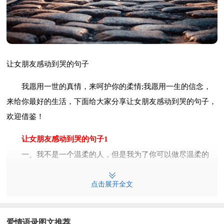
让女朋友感动到哭的句子
我愿用一世的真情，来呵护你的柔情;我愿用一生的信念，
来给你最好的生活，下面给大家分享让女朋友感动到哭的句子，
欢迎借鉴！
让女朋友感动到哭的句子1
一、我不是一个温柔的人，但是我为了你可以做尽温柔的
事。
点击展开全文
二、你是我今生渡不过的劫。多看一眼就心软，拥抱一下就
沦陷。
爱情语录图文推荐