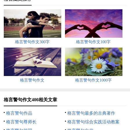
要大家来保护的吗
不要以为扔垃圾是一件微不足道的坏事而去做，如果全城人民每
人每天扔一点垃圾，日久天长，咱们县岂不是成了垃圾山
”这时，周围的人议论纷纷，只听有人窃窃私语道：“莫以善小而
格言警句作文300字
格言警句作文100字
不为，莫以恶小而为之呀
”我的脸刷地一下子红了，恨不得找个缝钻进去呀
我连忙捡起垃圾，惭愧地对老清洁工说了声对不起，就拉着姐姐
格言警句作文
格言警句作文1000字
冲出了人群。
经过这样一件事，我才深深地明白：好事要从小事做起，积小成
格言警句作文400相关文章
大，也可成大事。
格言警句作品
格言警句最多的古典著作
坏事要从小事开始防范，否则积小成多能坏大事。
格言警句尊师长
格言警句综合实践活动教案