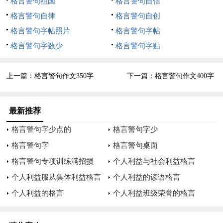
格言警句祖国
格言警句自信
所以，小善积多了就成为利天下的大善，而小恶多了则足以乱国
格言警句自律
格言警句自创
家。
格言警句字帖照片
格言警句字帖
是的，莫以善小而不为，莫以恶小而为之。
格言警句字数少
格言警句字贴
111
上一篇：
格言警句作文350字
下一篇：
格言警句作文400字
作文标题:一句座右铭。
座右铭是用来激励或提醒自己的警句格言。
最新推荐
格言警句字少点的
格言警句字少
比如，一个人提醒自己要爱护身体，就写
格言警句字
格言警句桌面
1、现代诗也可以吧,成功的花,人们只惊慕她现时的明艳!然而当
格言警句专项训练满招损
个人利益与社会利益格言
初她的芽儿,浸透了奋斗的泪泉,洒遍了牺牲的血雨.（成功是需要
个人利益服从集体利益格言
个人利益的谚语格言
付出努力的）2、花为什么谢了呢?我的热烈的爱把它紧压在我的
个人利益的格言
个人利益班级荣誉的格言
心上,因此花谢了.琴弦为什么断了呢?我强弹了一个它不能胜任的
音符,因此琴弦断了.（很多东西不能勉强）3、人有悲欢离合,月