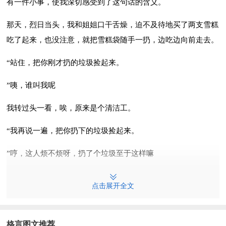
有一件小事，使我深切感受到了这句话的含义。
那天，烈日当头，我和姐姐口干舌燥，迫不及待地买了两支雪糕
吃了起来，也没注意，就把雪糕袋随手一扔，边吃边向前走去。
“站住，把你刚才扔的垃圾捡起来。
”咦，谁叫我呢
我转过头一看，唉，原来是个清洁工。
“我再说一遍，把你扔下的垃圾捡起来。
”哼，这人烦不烦呀，扔了个垃圾至于这样嘛
于是我转过头，理直气状和老清洁工顶起嘴来。
点击展开全文
慢慢地，一群人便围了上来。
这时，老清洁工对我说：“孩子呀，难道你不知道城市环境是需
格言图文推荐