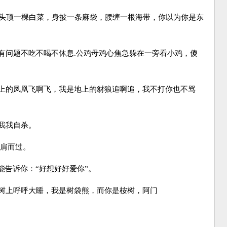
帅，头顶一棵白菜，身披一条麻袋，腰缠一根海带，你以为你是东
脑有问题不吃不喝不休息.公鸡母鸡心焦急躲在一旁看小鸡，傻
天上的凤凰飞啊飞，我是地上的豺狼追啊追，我不打你也不骂
理我我自杀。
擦肩而过。
能告诉你：“好想好好爱你”。
桉树上呼呼大睡，我是树袋熊，而你是桉树，阿门