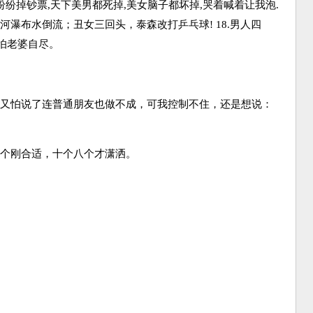
上纷纷掉钞票,天下美男都死掉,美女脑子都坏掉,哭着喊着让我泡.
河瀑布水倒流；丑女三回头，泰森改打乒乓球! 18.男人四
怕老婆自尽。
但又怕说了连普通朋友也做不成，可我控制不住，还是想说：
五个刚合适，十个八个才潇洒。