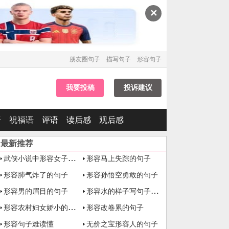
✕
朋友圈句子
描写句子
形容句子
我要投稿
投诉建议
语
祝福语
评语
读后感
观后感
最新推荐
武侠小说中形容女子美貌的句子
形容马上失踪的句子
形容肺气炸了的句子
形容孙悟空勇敢的句子
形容水的样子写句子大全
形容男的眉目的句子
形容农村妇女娇小的句子
形容改卷累的句子
形容句子难读懂
无价之宝形容人的句子