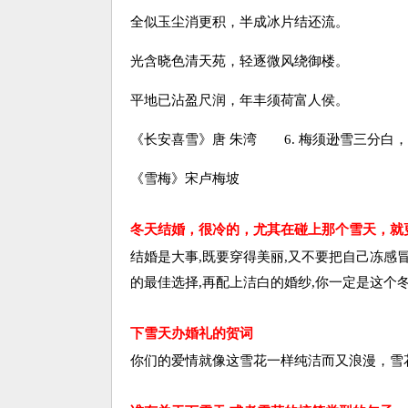
全似玉尘消更积，半成冰片结还流。
光含晓色清天苑，轻逐微风绕御楼。
平地已沾盈尺润，年丰须荷富人侯。
《长安喜雪》唐 朱湾 6. 梅须逊雪三分白
《雪梅》宋卢梅坡
冬天结婚，很冷的，尤其在碰上那个雪天，就
结婚是大事,既要穿得美丽,又不要把自己冻感冒
的最佳选择,再配上洁白的婚纱,你一定是这个冬
下雪天办婚礼的贺词
你们的爱情就像这雪花一样纯洁而又浪漫，雪