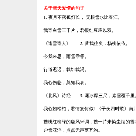
关于雪天爱情的句子
1. 夜月不落孤灯长， 无根雪水比春江。
我寄白雪三千片，君报红豆应以双。
《逢雪寄人》 2. 昔我往矣，杨柳依依。
今我来思，雨雪霏霏。
行道迟迟，载饥载渴。
我心伤悲，莫知我哀。
《北风》诗经 3. 渊冰厚三尺，素雪覆千里
我心如松柏，君情复何似? 《子夜四时歌》南
携桃红柳绿的唐风宋调，携一片未染尘烟的雪花
户雪花浮，点点无声落瓦沟。