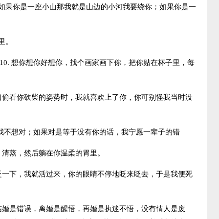
；如果你是一座小山那我就是山边的小河我要绕你；如果你是一
里。
10. 想你想你好想你，找个画家画下你，把你贴在杯子里，每
窗口偷看你砍柴的姿势时，我就喜欢上了你，你可别怪我当时没
话，我不想对；如果对是等于没有你的话，我宁愿一辈子的错
煮、清蒸，然后躺在你温柔的胃里。
再眨一下，我就活过来，你的眼睛不停地眨来眨去，于是我便死
，结婚是错误，离婚是醒悟，再婚是执迷不悟，没有情人是废