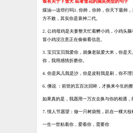
谁有关于下雪天 或者雪花的搞笑类型的句子
煤油~~这些行吗1. 你帅，你帅，你天下最
方不败，其实你是衰神二代。
2. 公鸡母鸡是夫妻整天忙着孵小鸡，小鸡头
冒小鸡没注意正在偷偷看信息。
3. 宝贝宝贝我爱你，就像老鼠爱大米，你是
你，我用感情折磨你。
4. 你是风儿我是沙，你是皮鞋我是刷，你不
6. 佛说 ：前世的五百次回眸，才换来今生的
如果真的是，我愿用一万次去换与你的相遇，
7. 情人节愿望：做一只树袋熊，趴在一棵大
一生一世粘着你，爱着你，需要你