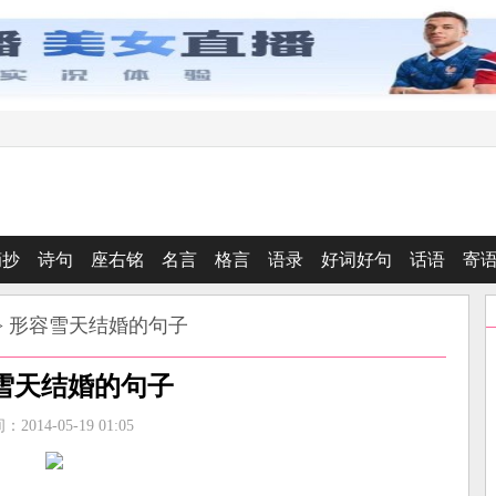
摘抄
诗句
座右铭
名言
格言
语录
好词好句
话语
寄
> 形容雪天结婚的句子
雪天结婚的句子
2014-05-19 01:05