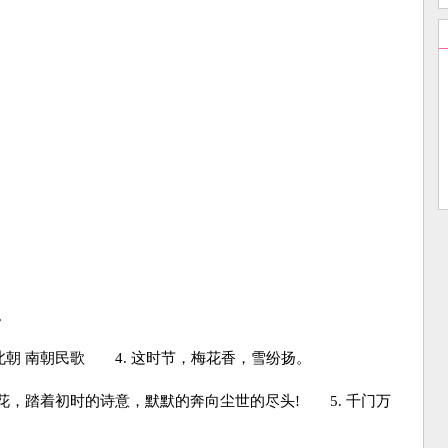
。
北朝 南朝民歌 4. 这时节，梅花香，雪纷扬。
，踏着初时的诗意，默默的奔向尘世的尽头! 5. 千门万