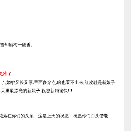
，雪却输梅一段香。
更冷了
了,婚纱又长又厚,里面多穿点,啥也看不出来,红皮鞋是新娘子
天里最漂亮的新娘子.祝您新婚愉快!!!
花落在你们的头顶，这是上天的祝愿，祝愿你们白头偕老……