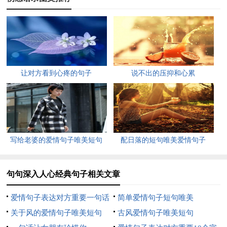
都别忘了自己的本心，自己的良心，自己的性格还有自己的原
则。
五、海，多么简单的一个字，可他却具有那么深邃的眼睛，
海，变幻的蓝色，却是我一辈子深藏其中的忧郁。
让对方看到心疼的句子
说不出的压抑和心累
六、我不寂寞，我只是一个人而已 ,我的世界有我一个人就
好，已经足够热闹。
七、当生活伤害我们的时候，试着用过去的美好回忆来原
写给老婆的爱情句子唯美短句
配日落的短句唯美爱情句子
谅，不抱怨才能更快乐。
八、在有生的瞬间能遇到你，竟花光所有运气。
句句深入人心经典句子相关文章
九、如果不读书，行万里路也不过是个邮差。
爱情句子表达对方重要一句话
简单爱情句子短句唯美
十、如果爱你，只有一次，我宁愿放弃唯一的生命
关于风的爱情句子唯美短句
古风爱情句子唯美短句