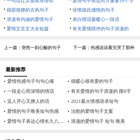
一句话让女朋友珍惜你
爱情句子表达对方重要10个字
十一、我相信会有人来爱我的所有，包括我的不温柔。
很甜很撩的古风句子
珍惜彼此感情的句子
十二、生活中每个人都扮演着多种角色，都在打造不同的自
浪漫有内涵的爱情句子
表白情话最暖心一段话
己。
爱情文言文大全短篇
有关爱情陪伴的句子浪漫的
十三、大概是周围的人都在拒绝孤独可你还要拼命往里钻才
上一篇：
突然一刻心酸的句子
下一篇：
伤感说说看完哭了那种
显得有些难堪。
十四、你永远不会知道 那个避开 你目光假装对你 视而不见
最新推荐
的 人有多在乎你。
爱情伤感句子句句心痛
很暖心很有爱的句子
十五、逝去的亲爱的遗憾没法预见未来天色等每大一岁旧布
一段走心而深情的情话
有关爱情的句子浪漫的 限8字
景都倒退没记起你这个伴侣
逗人开心又撩人的话
2021最火情感语录短句
爱情的句子唯美短句伤感
治愈的爱情句子文案
十六、昨天的幸福还历历在目，今天的我们，却形同陌路。
爱情句子表达心情长久八个字
浪漫的爱情句子 短句 唯美
十七、我真想感觉到你我胸膛相贴，我的手抚摩着你的身
躯，你紧搂着我的脖子。你的秀发埋在我的臂湾里，还有，你那