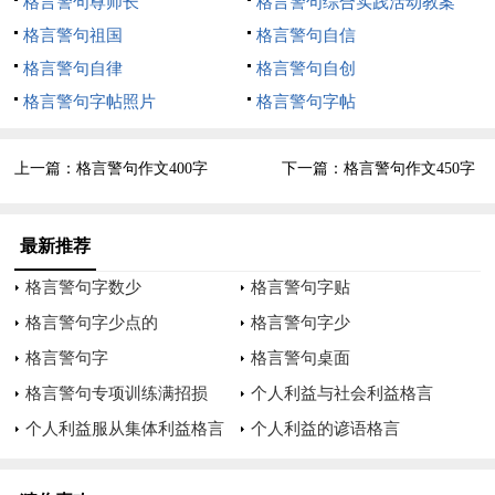
格言警句尊师长
格言警句综合实践活动教案
说：“爸爸，我想学骑自行车
格言警句祖国
格言警句自信
格言警句自律
格言警句自创
”爸爸答应了，果然，过了几天，爸爸搬来了一辆崭新的自行
格言警句字帖照片
格言警句字帖
车，我迫不及待地骑上了自行车，双手握住车头，身子保持平
衡，骑了起来。
上一篇：
格言警句作文400字
下一篇：
格言警句作文450字
不料，我摔了个四脚朝天，这时，我心想：没关系
失败了没关系
最新推荐
格言警句字数少
格言警句字贴
再来一次
格言警句字少点的
格言警句字少
我再一次骑上了车座，吸取了上一次的教训，小心翼翼地骑了起
格言警句字
格言警句桌面
来，不料，我又摔了个四脚朝天，于是，我极不耐烦地说：“不
格言警句专项训练满招损
个人利益与社会利益格言
学了，早知道这么难就不学了
个人利益服从集体利益格言
个人利益的谚语格言
爸爸严肃地说：“唯有经历过风雨，才能见到彩虹，正所谓“”嘛