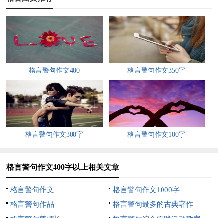
两半，放在冰箱里冰上一段时间。
然后在西瓜上面放一个勺子，我可以挖着挖着不一会儿就吃完，
吃完我的肚子就变成了一个大西瓜，那感觉，爽
吃饱喝足，接下来，我要介绍夏天的第三个特点了，美
格言警句作文400
格言警句作文350字
我最喜欢的一则格言作文400字
我最喜欢的一则格言格言伴随着我们成长，有时它是前进的钥
匙。
在千万句格言里，我最喜欢的一则格言是“”。
格言警句作文300字
格言警句作文100字
为什么喜欢呢
格言警句作文400字以上相关文章
那还得从一件小事说起。
格言警句作文
格言警句作文1000字
那是一个风和日丽的星期天，我在小区玩，邻居家的小朋友都学
格言警句作品
格言警句最多的古典著作
会了骑自行车，而我只得在一旁看着他们玩，于是，我跟爸爸