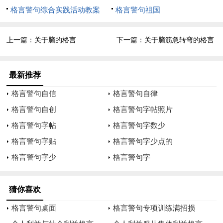
不可敷衍，草率应付。
格言警句综合实践活动教案
格言警句祖国
神圣职责，人命关天。
上一篇：
关于脑的格言
下一篇：
关于脑筋急转弯的格言
重视检修，电工为主。
三预防触电，随时注意。
最新推荐
格言警句自信
格言警句自律
电源电器，严格防护。
格言警句自创
格言警句字帖照片
安全电用，口头常挂。
格言警句字帖
格言警句字数少
触电事故，预防为主。
格言警句字贴
格言警句字少点的
格言警句字少
格言警句字
火电灾害，潜伏似虎。
当心吃人，一命呜呼。
猜你喜欢
自身安全，切莫忘记。
格言警句桌面
格言警句专项训练满招损