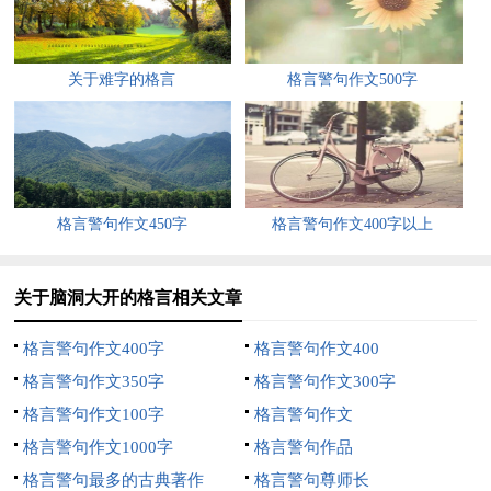
安全就绪，免出意外。
二野外作业，季节分明。
关于难字的格言
格言警句作文500字
雨季用电，认真监护。
露天用电，要保安全。
废旧设施，切勿凑合。
格言警句作文450字
格言警句作文400字以上
电刨电锯，防护得当。
关于脑洞大开的格言相关文章
砂轮车床，不可乱舞。
格言警句作文400字
格言警句作文400
技术工种，提前培训。
格言警句作文350字
格言警句作文300字
突击上岗，漏洞百出。
格言警句作文100字
格言警句作文
格言警句作文1000字
格言警句作品
生产紧张，精心安排。
格言警句最多的古典著作
格言警句尊师长