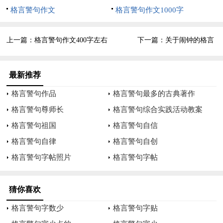
格言警句作文
格言警句作文1000字
吵吵闹闹一辈子，不吵不闹不热闹。
夫妻一条心，黄土变黄金。
上一篇：
格言警句作文400字左右
下一篇：
关于闹钟的格言
公说公的理，婆说婆的理，清官难断家务事。
最新推荐
家和万事兴，国泰民安。
格言警句作品
格言警句最多的古典著作
望采纳。
格言警句尊师长
格言警句综合实践活动教案
格言警句祖国
格言警句自信
格言警句自律
格言警句自创
格言警句字帖照片
格言警句字帖
猜你喜欢
格言警句字数少
格言警句字贴