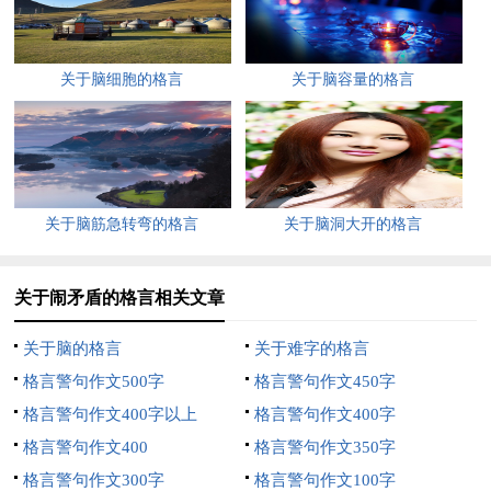
______________________。
1、化干戈为玉帛——《淮南子·原道训》2、进一步头破血流，
关于脑细胞的格言
关于脑容量的格言
退一步海阔天空。
——俗语3、 惟宽可以容人，惟厚可以载物。
——薛日宣4、生活中有许多这样的场合：你打算用忿恨去实现
关于脑筋急转弯的格言
关于脑洞大开的格言
的目标，完全可能由宽恕去实现的目标，完全可能由宽恕去实
现----（西德尼·史密斯）5、●宽以济猛，猛以济宽，宽猛相济
〈左传〉 你的认可是我解答的动力，请采纳
关于闹矛盾的格言相关文章
关于家庭矛盾的名人名言
关于脑的格言
关于难字的格言
亲人不睦家必败。
格言警句作文500字
格言警句作文450字
格言警句作文400字以上
格言警句作文400字
床头打架床尾和，俩口打架不计仇。
格言警句作文400
格言警句作文350字
家家有本难念的经。
格言警句作文300字
格言警句作文100字