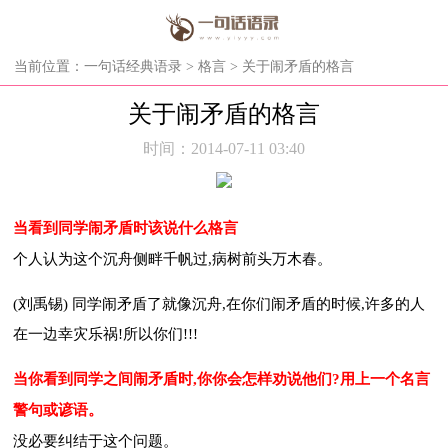
当前位置：
一句话经典语录
>
格言
> 关于闹矛盾的格言
关于闹矛盾的格言
时间：2014-07-11 03:40
当看到同学闹矛盾时该说什么格言
个人认为这个沉舟侧畔千帆过,病树前头万木春。
(刘禹锡) 同学闹矛盾了就像沉舟,在你们闹矛盾的时候,许多的人
在一边幸灾乐祸!所以你们!!!
当你看到同学之间闹矛盾时,你你会怎样劝说他们?用上一个名言
警句或谚语。
没必要纠结于这个问题。