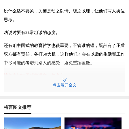
说什么话不要紧，关键是动之以情、晓之以理，让他们两人换位
思考。
劝说时要有非常坦诚的态度。
还有咱中国式的教育哲学也很重要，不管谁的错，既然有了矛盾
双方都有责任，各打50大板，这样他们才会在以后的生活和工作
中尽可能的考虑到别人的感受，避免重蹈覆辙。
情侣之间闹矛盾的说说一句名言
理有千层话有百端，三言两语诉说不清，只能用一种形容，那就
点击展开全文
是夫妻没有隔夜仇，
小军和同学闹矛盾，用一句歇后语或格言
格言图文推荐
忍一时风平浪静，退一步海阔天空．
小军和同学闹矛盾，用一句歇后语或格言