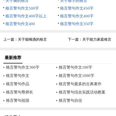
关于脑的格言
关于难字的格言
格言警句作文500字
格言警句作文450字
—— 何厚铧
格言警句作文400字以上
格言警句作文400字
关于发现别人优点的名言
格言警句作文400
格言警句作文350字
●尺有所短，寸有所长●梅花优于香，桃花优于色●长棍抵不了短
石头●你老虎口大，我野牛颈粗●车夫的脚，律师的嘴●闪闪发光
上一篇：
关于能喝酒的格言
下一篇：
关于能力家庭格言
的金子，代替不了生铁的用途（柯尔克孜族）●竹子榨不出粮
水，可是筑篱笆却不能没有它●眼睛亮的人白天找不到的，瞎了
最新推荐
眼的人晚上摸着找到（蒙古）●你消灭的每一种缺点都存在着与
格言警句作文300字
格言警句作文100字
它对应的长处，两者相辅相成，生死与共（阿纳托尔·法朗士）●
格言警句作文
格言警句作文1000字
我们的美德和缺点是一对亲密的夫妻，生下的孩子既像父亲也像
格言警句作品
格言警句最多的古典著作
母亲（哈利法克斯）●人有所犹，固有所劣；人有所工，固有所
格言警句尊师长
格言警句综合实践活动教案
拙（论衡）●人各有能有不能●瑕瑜互见，长短并存●张飞粗中有
细，诸葛细中有粗●在最洁白的布上，污点最显而易见（英国）
格言警句祖国
格言警句自信
●月亮上的黑斑比月光更醒目（日本）●能从别人的过错中看出
他的优点，那才是最聪明的人呢----（德伦西）●我的生活经验使