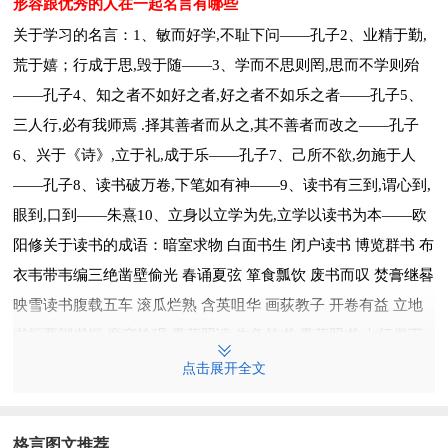
形容跟优秀的人在一起名言有哪些
关于学习的名言：1、敏而好学,不耻下问——孔子2、业精于勤,
荒于嬉；行成于思,毁于随——3、学而不思则罔,思而不学则殆
——孔子4、知之者不如好之者,好之者不如乐之者——孔子5、
三人行,必有我师焉 .择其善者而从之,其不善者而改之——孔子
6、兴于《诗》,立于礼,成于乐——孔子7、己所不欲,勿施于人
——孔子8、读书破万卷,下笔如有神——9、读书有三到,谓心到,
眼到,口到——朱熹10、立身以立学为先,立学以读书为本——欧
阳修关于读书的成语：暗室求物 白面书生 闭户读书 博览群书 布
衣韦带韦编三绝凿壁偷光 春诵夏弦 箪食瓢饮 废书而叹 焚膏继晷
映雪读书腹载五车 滚瓜烂熟 含英咀华 画荻教子 开卷有益 立地
书橱两脚书橱 磨穿铁砚 囊萤照读 牛角挂书 囊萤照书 七行俱下
然荻读书 三余读书 十年寒窗 诗礼之家 十行俱下 书香门第十年
点击展开全文
窗下 硕学通儒 书声琅琅 大璞不完 孙康映雪 徒读父书
关于“看清事实”的名言名句有哪些
格言图文推荐