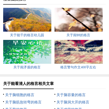
1每天提醒自己，不要忘记理想，不要忘记目标；每天提醒自
己，不要忘记学习，不要忘记看书；每天提醒自己，不要忘记包
容，不要忘却善心；每天提醒自己，不要忘记身体，不要忘记锻
炼；每天提醒自己，不要忘记美丽，不要忘记快乐；每天提醒自
己，不要忘记爸妈，不要忘记亲人。
关于能干的格言幼儿园
关于闹钟的格言
1热点语录:做一件事情，不管有多难，会不会有结果，这些都不
重要，即使失败了也无可厚非，关键是你有没有勇气解脱束缚的
手脚，有没有胆量勇敢地面对。
关于闹矛盾的格言
格言警句作文400字左右
很多时候，我们不缺方法，缺的是一往无前的决心和魄力。
不要在事情开始的时候畏首畏尾，不要在事情进行的时候瞻前顾
关于能看清人的格言相关文章
后，唯有如此，一切才皆有可能。
关于脑细胞的格言
关于脑容量的格言
有没有人知道关于这不是一个看见的社会的名言可以吗
关于脑筋急转弯的格言
关于脑洞大开的格言
我觉得应该是，参考:爱国不是口号，而是神圣天职。