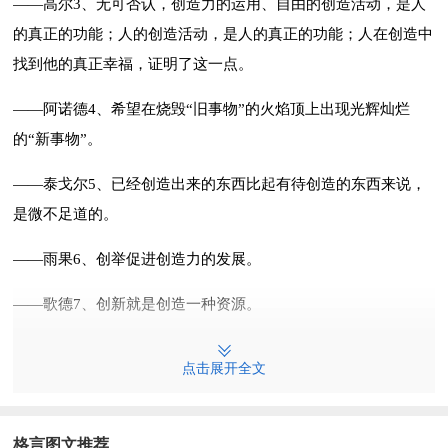
——高尔3、无可否认，创造力的运用、自由的创造活动，是人
的真正的功能；人的创造活动，是人的真正的功能；人在创造中
找到他的真正幸福，证明了这一点。
——阿诺德4、希望在烧毁“旧事物”的火焰顶上出现光辉灿烂
的“新事物”。
——泰戈尔5、已经创造出来的东西比起有待创造的东西来说，
是微不足道的。
——雨果6、创举促进创造力的发展。
——歌德7、创新就是创造一种资源。
——彼得·杜拉克8、创造，不论是肉体方面的或精神方面的，总
点击展开全文
是脱离躯壳的樊笼，卷入生命的旋风，与神明同寿。
——罗曼·罗兰9、人材最本质的特点在于创造。
格言图文推荐