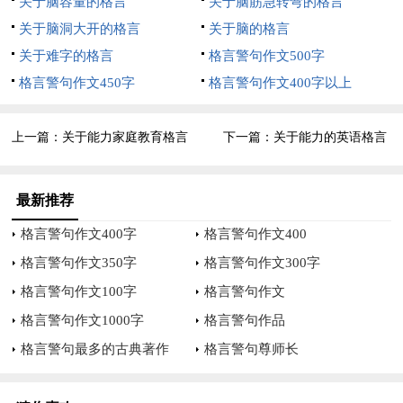
关于脑容量的格言
关于脑筋急转弯的格言
——泰戈尔
关于脑洞大开的格言
关于脑的格言
关于科学精神的格言
关于难字的格言
格言警句作文500字
1、三军不可夺帅也，匹夫不可夺志也——论语2、自强为天下
格言警句作文450字
格言警句作文400字以上
健，志刚为大君之道——清·康有为3、坚志者，功名之枉也——
晋·葛洪4、要想壮志凌云，先要脚踏地——佚名5、好汉立志达
上一篇：
关于能力家庭教育格言
下一篇：
关于能力的英语格言
到目的，好马登程达到千里——鄂伦春族6、好汉全凭志强，好
马全凭强壮——蒙古族7、胸无大志，枉活一世——佚名8、人无
最新推荐
志向，和迷途的盲人一样——朝鲜9、无志无息地了却一生是平
格言警句作文400字
格言警句作文400
庸的——荷马10、教育并不仅仅用于装点记忆力和启发理解力，
格言警句作文350字
格言警句作文300字
它的主要职责应该是引导意志力——儒贝尔11、壮志与毅力是事
业的双翼——德国12、志道者少友，逐利者多俦——汉·王符
格言警句作文100字
格言警句作文
13、同志为友——说文14、喜欢社会中一小群志同道合的朋
格言警句作文1000字
格言警句作品
友，这是人的社会属性的基本原则——15、志合者，不以山海为
格言警句最多的古典著作
格言警句尊师长
远；道乖者，不以咫尺为近——晋·葛洪16、饮酒莫教饮大醉，
大醉伤神损心志——佚名17、君子之行，静以修身，俭以养德，