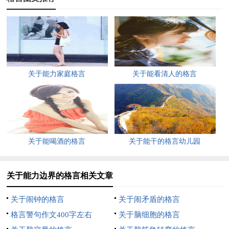
——箴言10、人可以老而益壮，也可以未老先衰，关键不在岁
数，而在于创造力的大小。
——卢尔卡尔斯基11、神从创造中找到他自己。
——泰戈尔12、生活不是静止，而是同静止作斗争，是创作，是
关于能力家庭格言
关于能看清人的格言
创造，是对“永恒旧事物”的吸引力的永恒反抗。
——《罗曼·罗兰传》13、世界上所有美好的事物都是创造力的
果实。
关于能喝酒的格言
关于能干的格言幼儿园
——米尔14、创造包括万物的萌芽，经培育了生命和思想，正如
树木的开花结果。
关于能力边界的格言相关文章
——莫泊桑15、创造的神秘，有如夜间的黑暗，是伟大的。
关于闹钟的格言
关于闹矛盾的格言
而知识的幻影，不过如晨间之物。
格言警句作文400字左右
关于脑细胞的格言