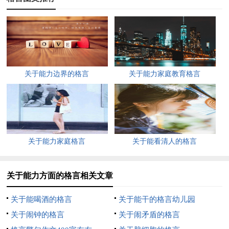
三点：他们一定要胜任自己的工作；他们不可做得太多；他们必
须对自己的工作有成就感。
———— 为把明天的工作做好，最好的准备是把今天的工作做
好。
关于能力边界的格言
关于能力家庭教育格言
————哈伯德 不能爱哪行才干哪行，要干哪行爱哪行。
———— 工作是一种乐趣时，生活是一种享受
工作是一种义务时，生活则是一种苦役。
关于能力家庭格言
关于能看清人的格言
———— 一个有真正才能的人会在工作过程中感到最高度的快
乐。
关于能力方面的格言相关文章
———— 只要我分秒必争地一头钻进工作，积累起来就成为我
关于能喝酒的格言
关于能干的格言幼儿园
需要的特别有用的几个钟头。
关于闹钟的格言
关于闹矛盾的格言
————美国教育家 厄斯金.J 成功的秘诀就是每天都比别人多