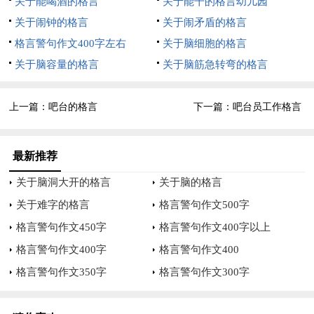
关于能喝酒的格言
关于能干的格言幼儿园
什么太大变化，很受打击。
关于闹钟的格言
关于闹矛盾的格言
格言警句作文400字左右
关于脑细胞的格言
但不管怎么样这也是不争的事实，个人问题和吧员的情绪化也导
关于脑容量的格言
关于脑筋急转弯的格言
致这块工作没能开展好，在此做出自我检讨。
在今后的工作中会逐步提高。
上一篇：
吧台的格言
下一篇：
吧台员工作格言
四、吧台的纪律状况：对于纪律这块我颇有些无奈，实话说
开始来那段时间较以前还是有所改善，之后问题就出来了。
最新推荐
关于脑洞大开的格言
关于脑的格言
之间的一些事直接导致吧员的情绪化，对规章制度的淡化，这才
关于难字的格言
格言警句作文500字
发现女吧员难管理，我个人则以人性化的管理做她们的思想工
作，之后略见好转。
格言警句作文450字
格言警句作文400字以上
格言警句作文400字
格言警句作文400
（现阶段这方面工作比较难做，就吧员在吧台吃工作餐这个问题
格言警句作文350字
格言警句作文300字
上，看似从开张就有了，之间我也说过她们，但效果不明显，店
长想必也注意到这个问题很久了）总的来说还是没注重个人对公