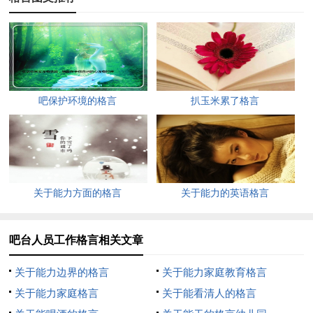
让公司尽早步入正轨，做出我们的企业文化，欧洲房子鼎盛的日
子也就随之来临
二、吧台的营业成本：吧台比厨房的利润高，主要还是表现
在成本低。
吧保护环境的格言
扒玉米累了格言
但尽管如此，成本的控制还是要做好，七月份和八月份的成本都
在18%，这也是在规定范围内的数据。
原材料的优劣和价格上的选择，以及平常做东西合理搭配，细微
节省，直接导致吧台成本高低。
关于能力方面的格言
关于能力的英语格言
日积月累也就是这个意思，我们吧台人员会一直以“提高出品质
量，控制材料成本”的原则与目标，继续保持并逐步加强。
吧台人员工作格言相关文章
三、吧台的卫生状况：吧台环境卫生状况，比之前而言只能
关于能力边界的格言
关于能力家庭教育格言
说是略有所提高，实话实说，店长提出细致卫生那天，晚上我就
关于能力家庭格言
关于能看清人的格言
在工作间弄了两小时，后来问王领班有什么变化没，结果却是没