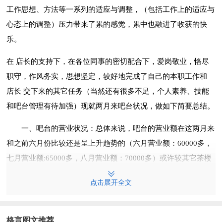
工作思想、方法等一系列的适应与调整，（包括工作上的适应与
心态上的调整）压力带来了累的感觉，累中也融进了收获的快
乐。
在 店长的支持下，在各位同事的密切配合下，爱岗敬业，恪尽
职守，作风务实，思想坚定，较好地完成了自己的本职工作和
店长 交下来的其它任务（当然还有很多不足，个人素养、技能
和吧台管理有待加强）现就两月来吧台状况，做如下简要总结。
一、吧台的营业状况：总体来说，吧台的营业额在这两月来
和之前六月份比较还是呈上升趋势的（六月营业额：60000多，
七月营业额:65000多，八月营业额：70000多）或许较其它茶楼
和咖啡厅来说这样的业绩只能用惨淡形容，但是就欧洲房子目前
点击展开全文
的规模和设施而言，这样的业绩也在情理之中。
但我相信欧洲房子的前景还是很好的，只有我们大家共同努力，
格言图文推荐