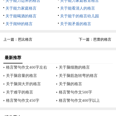
关于能力边界的格言
关于能力家庭教育格言
me to explore myself in so .many ways, to leam about my
关于能力家庭格言
关于能看清人的格言
limitations and strengths, my ability to cope with adversith and to
关于能喝酒的格言
关于能干的格言幼儿园
go farther than I thought I could.You find out what you're made of.
关于闹钟的格言
关于闹矛盾的格言
---A.Asnce舞蹈让我用很多方式探索自己，学习知导自己的极限
与强度，适应逆境的能力，走得比自己想像的更远，你终於发现
上一篇：
芭比格言
下一篇：
芭蕾的格言
自己是哪块料------------------------------------------------------------------
--------------Even the greatest dancers in the world must submit
throughout their careers to the continual corrections of daily class.
最新推荐
即使是最伟大的舞者也必须在他们的职业生涯中每日不断的进行
格言警句作文400字左右
关于脑细胞的格言
校正的课业。
关于脑容量的格言
关于脑筋急转弯的格言
anonymous---------------------------------------------------------------------
关于脑洞大开的格言
关于脑的格言
-----------Behind each victory is a long train of suffering! ---
关于难字的格言
格言警句作文500字
Anonymous 在每一个胜利的背後都是一段很长时间的艰苦训
格言警句作文450字
格言警句作文400字以上
练。