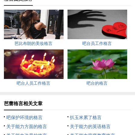
Ruth Katz-----------------------------------------------------------------------
---------The dance is the mother of all languages.-R.G. Collingwood
舞蹈是语言之母--R.G. Collingwood--------------------------------------
------------------------------------------Dancers are instruments,like a
piano the choreographer plays.-George balanchinc舞者如被编舞
芭比布朗的美妆格言
吧台员工作格言
者弹奏的钢琴--George balanchinc----------------------------------------
----------------------------------------Music is an invisible dance,as
dancing is silent musie.-Anonymous音乐是一种无形的舞蹈，就
如舞蹈是无声的音乐--佚名-------------------------------------------------
-------------------------------If the dance is right,there shouldn't be a
吧台人员工作格言
吧台的格言
single supefluous movement.-Fred Astaire如果舞蹈正确，它不应
该有任何多余的动作--Fred Astaire----------------------------------------
芭蕾格言相关文章
---------------------------------------Never criticize your dance partner.-
吧保护环境的格言
扒玉米累了格言
Brave Combo永远不要挑剔你的舞伴--Brave Combo-----------------
关于能力方面的格言
关于能力的英语格言
---------------------------------------------------------------Dancing allows